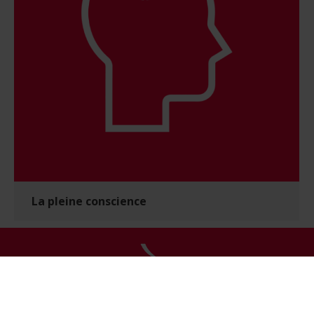
La pleine conscience
Protection des données
|
Conditions d'utilisation
|
Non
responsabilité médicale
|
Publications
|
Fondation Cancer
|
Relais