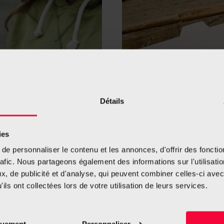
Détails
ies
e personnaliser le contenu et les annonces, d'offrir des fonctio
rafic. Nous partageons également des informations sur l'utilisati
cigarettes produites
Le tabac à rouler
est encor
, de publicité et d'analyse, qui peuvent combiner celles-ci avec
oque des maladies et des
cigarettes classiques. Ce
ils ont collectées lors de votre utilisation de leurs services.
nes.
parce qu’il est moins cher, 
tort – comme un moindre mal
quement
Personnaliser