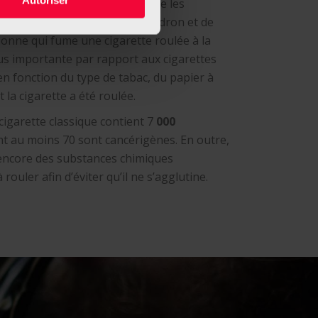
ouler est encore plus toxique que les
 La quantité de nicotine, de goudron et de
onne qui fume une cigarette roulée à la
us importante par rapport aux cigarettes
 en fonction du type de tabac, du papier à
t la cigarette a été roulée.
igarette classique contient 7
000
t au moins 70 sont cancérigènes. En outre,
e encore des substances chimiques
ouler afin d’éviter qu’il ne s’agglutine.