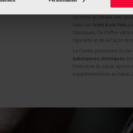
Or, en réalité, le tabac à r
cigarettes industrielles
.
carbone qu’inhale une pers
main est
trois à six fois
pl
classiques. Ce chiffre varie
cigarette et de la façon don
La fumée provenant d’une c
substances chimiques
don
l’industrie du tabac ajout
supplémentaires au tabac à r