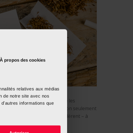
À propos des cookies
nnalités relatives aux médias
on de notre site avec nos
e plus nocif pour la santé que les
 d'autres informations que
rtains fumeurs le consomment non seulement
mais aussi parce qu’ils le considèrent – à
, car plus « naturel ».
Autoriser