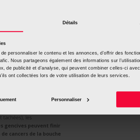
comme un
chewing-gum
.
ndue dans de petits
) mais il est rarement
Détails
souvent sous forme de
ies
udre, ces tabacs sans
e personnaliser le contenu et les annonces, d'offrir des fonctio
nt donc
dépendant
. Les
rafic. Nous partageons également des informations sur l'utilisati
ssociés aux cigarettes car
, de publicité et d'analyse, qui peuvent combiner celles-ci avec
 Elle ne produit donc ni
ils ont collectées lors de votre utilisation de leurs services.
’hydrocarbures aromatiques
 les plus nocives des
quement
Personnaliser
nodin
. Outre l’aspect
 tachées), les
es gencives peuvent finir
s de cancers de la bouche