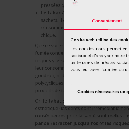
pressées qu’on mâche dans la bouche 
Le tabac à priser
est une fine poudre ve
sachets. Il est fait pour être reniflé (
snuff
Consentement
consommé comme tel : on l’utilise plus 
chique.
Ce site web utilise des cook
Que ce soit sous forme de feuilles ou de po
Les cookies nous permettent d
fumée contiennent de la nicotine et rende
sociaux et d'analyser notre t
risques y associés sont moindres que ceux a
partenaires de médias sociaux
leur consommation se fait sans combustion.
vous leur avez fournies ou qu'
goudron, ni de monoxyde de carbone ou d
polycycliques qui sont parmi les substances
produits de tabac fumé.
Cookies nécessaires uni
Or,
le tabac sans fumée est loin d’être a
esthétique (les dents sont irrémédiablement
conséquences pour la santé sont réelles :
l
par se rétracter jusqu’à l’os
et
les risque