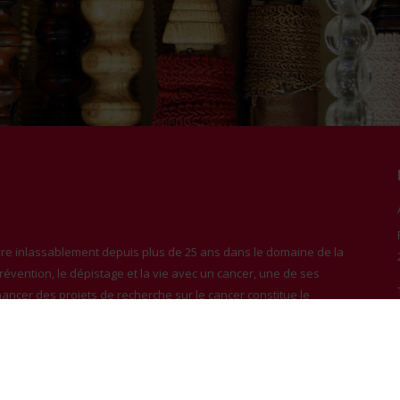
e inlassablement depuis plus de 25 ans dans le domaine de la
 prévention, le dépistage et la vie avec un cancer, une de ses
inancer des projets de recherche sur le cancer constitue le
organise chaque année le grand évènement de solidarité Relais
a générosité de nos donateurs.