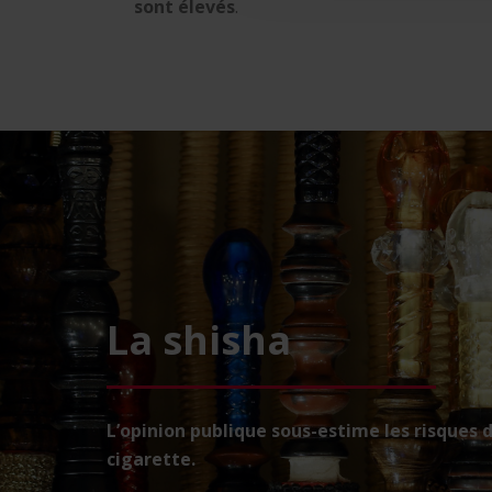
sont élevés
.
La shisha
L’opinion publique sous-estime les risques 
cigarette.