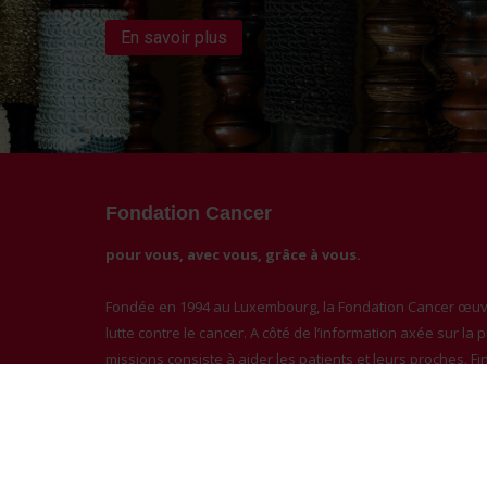
En savoir plus
Fondation Cancer
pour vous, avec vous, grâce à vous.
Fondée en 1994 au Luxembourg, la Fondation Cancer œuvr
lutte contre le cancer. A côté de l’information axée sur la
missions consiste à aider les patients et leurs proches. F
troisième volet des missions de la Fondation Cancer qui 
pour la Vie. Toutes ces missions sont possibles grâce à l