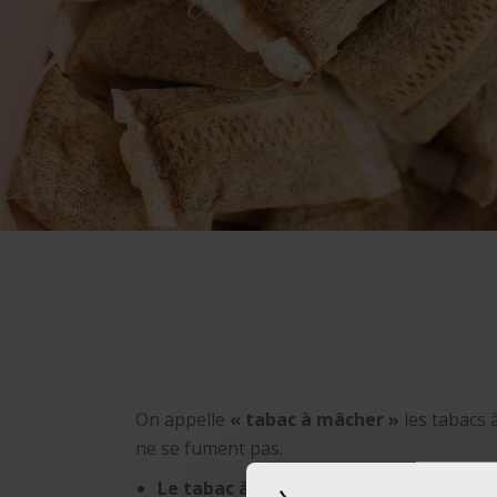
On appelle
« tabac à mâcher »
les tabacs à
ne se fument pas.
Le tabac à chiquer
(
chew
) se présente 