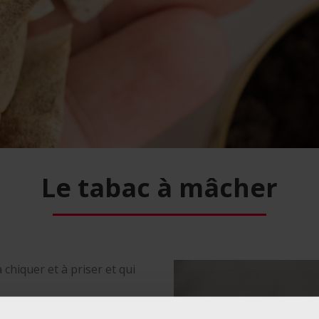
Le tabac à mâcher
 chiquer et à priser et qui
sous forme de feuilles