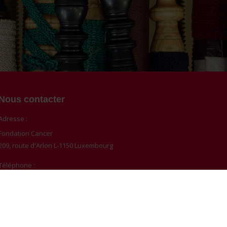
Nous contacter
Adresse :
Fondation Cancer
209, route d'Arlon L-1150 Luxembourg
Téléphone :
(+352) 45 30 331 - Répondeur 24/7
Heures d'Ouverture :
Lun. - ven. 8h - 17h