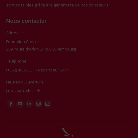
sont possibles grâce à la générosité de nos donateurs.
Nous contacter
Adresse :
Fondation Cancer
209, route d'Arlon L-1150 Luxembourg
Téléphone :
(+352) 45 30 331 - Répondeur 24/7
Heures d'Ouverture :
Lun. - ven. 8h - 17h
Trouvez nous sur :
Facebook
YouTube
LinkedIn
Instagram
Mail
page
page
page
page
page
opens
opens
opens
opens
opens
in
in
in
in
in