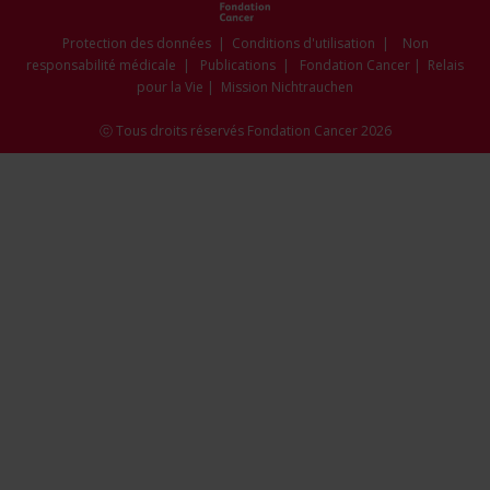
new
new
new
new
new
window
window
window
window
window
Protection des données
|
Conditions d'utilisation
|
Non
responsabilité médicale
|
Publications
|
Fondation Cancer
|
Relais
pour la Vie
|
Mission Nichtrauchen
ⓒ Tous droits réservés Fondation Cancer 2026