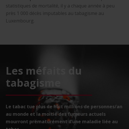
statistiques de mortalité, il y a chaque année à peu
près 1 000 décès imputables au tabagisme au
Luxembourg.
Les méfaits du
tabagisme
Le tabac tue plus de huit millions de personnes/an
au monde et la moitié des fumeurs actuels
mourront prématurément d’une maladie liée au
tabac.