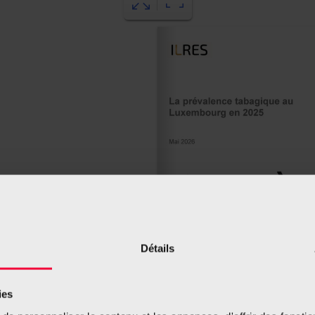
Détails
ies
4-5
6-7