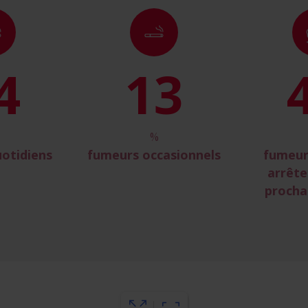
6
15
%
otidiens
fumeurs occasionnels
fumeur
arrête
procha