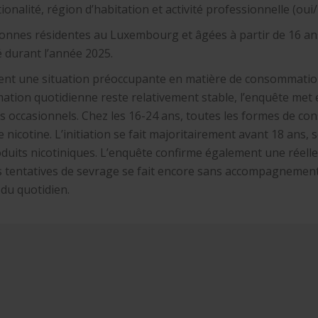
ionalité, région d’habitation et activité professionnelle (oui
rsonnes résidentes au Luxembourg et âgées à partir de 16 ans
é durant l’année 2025.
trent une situation préoccupante en matière de consommatio
mmation quotidienne reste relativement stable, l’enquête met
occasionnels. Chez les 16-24 ans, toutes les formes de co
e nicotine. L’initiation se fait majoritairement avant 18 ans, 
roduits nicotiniques. L’enquête confirme également une réel
es tentatives de sevrage se fait encore sans accompagnement 
du quotidien.