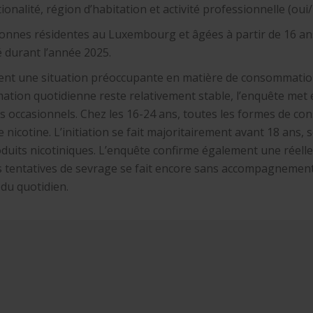
ionalité, région d’habitation et activité professionnelle (oui
rsonnes résidentes au Luxembourg et âgées à partir de 16 ans
é durant l’année 2025.
trent une situation préoccupante en matière de consommatio
mmation quotidienne reste relativement stable, l’enquête met
occasionnels. Chez les 16-24 ans, toutes les formes de co
e nicotine. L’initiation se fait majoritairement avant 18 ans, 
roduits nicotiniques. L’enquête confirme également une réel
es tentatives de sevrage se fait encore sans accompagnement 
du quotidien.