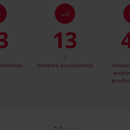
6
15
%
otidiens
fumeurs occasionnels
fumeur
arrête
procha