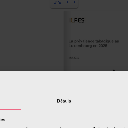
Détails
ies
4-5
6-7