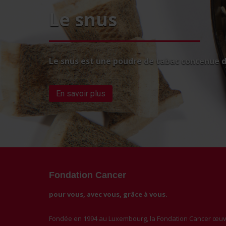
Le snus
Le snus est une poudre de tabac contenue da
En savoir plus
Fondation Cancer
pour vous, avec vous, grâce à vous.
Fondée en 1994 au Luxembourg, la Fondation Cancer œuvr