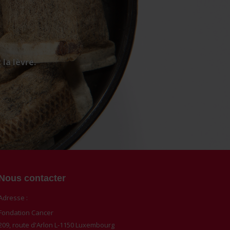
 la lèvre.
Nous contacter
Adresse :
Fondation Cancer
209, route d'Arlon L-1150 Luxembourg