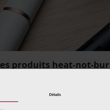
es produits heat-not-bu
suellement à des
Détails
à ces dernières, les
ac
. Le tabac est chauffé à