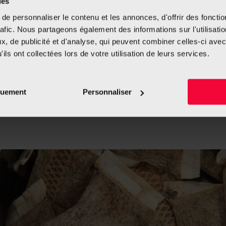
ies
tteinte pour la cigarette
iquement chauffé, d’où le
e personnaliser le contenu et les annonces, d'offrir des fonctio
rafic. Nous partageons également des informations sur l'utilisati
, de publicité et d'analyse, qui peuvent combiner celles-ci avec
 présentent moins de
ils ont collectées lors de votre utilisation de leurs services.
classiques.
quement
Personnaliser