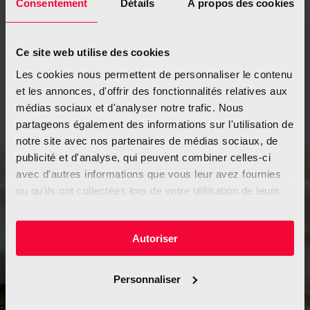
Consentement
Détails
À propos des cookies
comporte toujours le risque de basculer vers la
cigarette ou d’autres produits du tabac. On
estime que 20 % des consommateurs de snus
Ce site web utilise des cookies
deviennent des fumeurs de cigarettes
Les cookies nous permettent de personnaliser le contenu
quotidiens.
et les annonces, d'offrir des fonctionnalités relatives aux
médias sociaux et d'analyser notre trafic. Nous
partageons également des informations sur l'utilisation de
notre site avec nos partenaires de médias sociaux, de
publicité et d'analyse, qui peuvent combiner celles-ci
avec d'autres informations que vous leur avez fournies
ou qu'ils ont collectées lors de votre utilisation de leurs
Nicotine pouches
services.
Autoriser
Les
nicotine pouches
se présentent sous la forme de
Personnaliser
petits sachets que l’on place entre la gencive et la
lèvre.