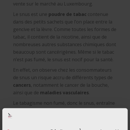
vente sur le marché au Luxembourg.
Le snus est une
poudre de tabac
contenue
dans des petits sachets que l’on place entre la
gencive et la lèvre. Comme toutes les formes de
tabac, il contient de la nicotine, ainsi que de
nombreuses autres substances chimiques dont
beaucoup sont cancérigènes. Même si le tabac
n’est pas fumé, le snus est nocif pour la santé.
En effet, on observe chez les consommateurs
de snus un risque accru de différents types de
cancers
, notamment le cancer de la bouche,
ainsi que de
maladies vasculaires
.
Le tabagisme non fumé, donc le snus, entraîne
la même dépendance que le tabac fumé et celle-
ci s’installe tout aussi rapidement qu’avec la
cigarette. Et une
addiction à la nicotine