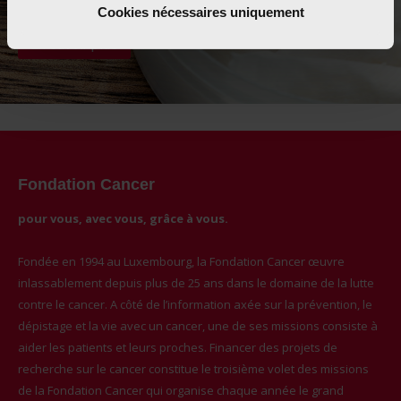
Cookies nécessaires uniquement
En savoir plus
Fondation Cancer
pour vous, avec vous, grâce à vous.
Fondée en 1994 au Luxembourg, la Fondation Cancer œuvre
inlassablement depuis plus de 25 ans dans le domaine de la lutte
contre le cancer. A côté de l’information axée sur la prévention, le
dépistage et la vie avec un cancer, une de ses missions consiste à
aider les patients et leurs proches. Financer des projets de
recherche sur le cancer constitue le troisième volet des missions
de la Fondation Cancer qui organise chaque année le grand