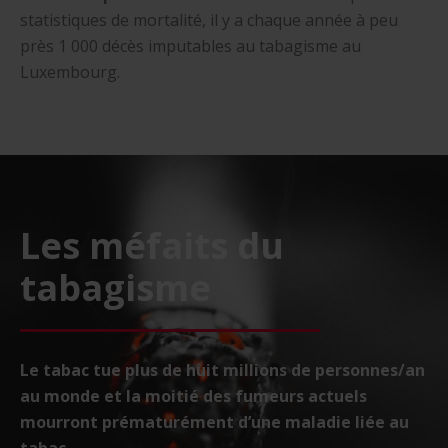
statistiques de mortalité, il y a chaque année à peu
près 1 000 décès imputables au tabagisme au
Luxembourg.
Les méfaits du
tabagisme
Le tabac tue plus de huit millions de personnes/an
au monde et la moitié des fumeurs actuels
mourront prématurément d’une maladie liée au
tabac.