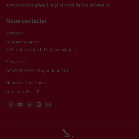
sont possibles grâce à la générosité de nos donateurs.
Nous contacter
Adresse :
Fondation Cancer
209, route d'Arlon L-1150 Luxembourg
Téléphone :
(+352) 45 30 331 - Répondeur 24/7
Heures d'Ouverture :
Lun. - ven. 8h - 17h
Trouvez nous sur :
Facebook
YouTube
LinkedIn
Instagram
Mail
page
page
page
page
page
opens
opens
opens
opens
opens
in
in
in
in
in