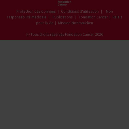
new
new
new
new
new
window
window
window
window
window
Protection des données
|
Conditions d'utilisation
|
Non
responsabilité médicale
|
Publications
|
Fondation Cancer
|
Relais
pour la Vie
|
Mission Nichtrauchen
ⓒ Tous droits réservés Fondation Cancer 2026