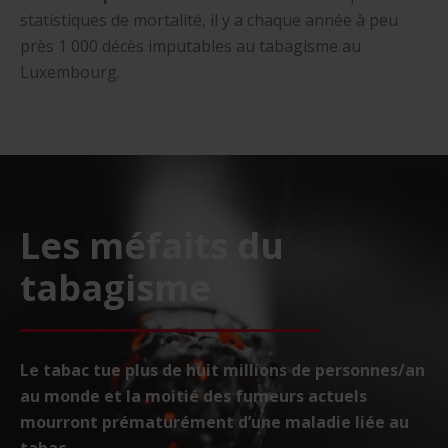
statistiques de mortalité, il y a chaque année à peu
près 1 000 décès imputables au tabagisme au
Luxembourg.
Les méfaits du
tabagisme
Le tabac tue plus de huit millions de personnes/an
au monde et la moitié des fumeurs actuels
mourront prématurément d’une maladie liée au
tabac.