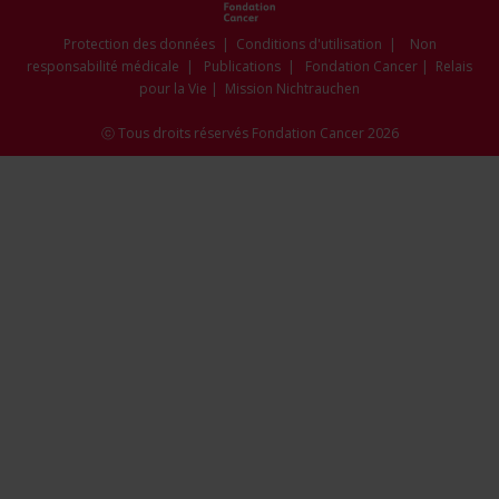
new
new
new
new
new
window
window
window
window
window
Protection des données
|
Conditions d'utilisation
|
Non
responsabilité médicale
|
Publications
|
Fondation Cancer
|
Relais
pour la Vie
|
Mission Nichtrauchen
ⓒ Tous droits réservés Fondation Cancer 2026