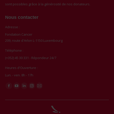
sont possibles grâce à la générosité de nos donateurs.
Nous contacter
Adresse :
Fondation Cancer
209, route d'Arlon L-1150 Luxembourg
Téléphone :
(+352) 45 30 331 - Répondeur 24/7
Heures d'Ouverture :
Lun. - ven. 8h - 17h
Trouvez nous sur :
Facebook
YouTube
LinkedIn
Instagram
Mail
page
page
page
page
page
opens
opens
opens
opens
opens
in
in
in
in
in