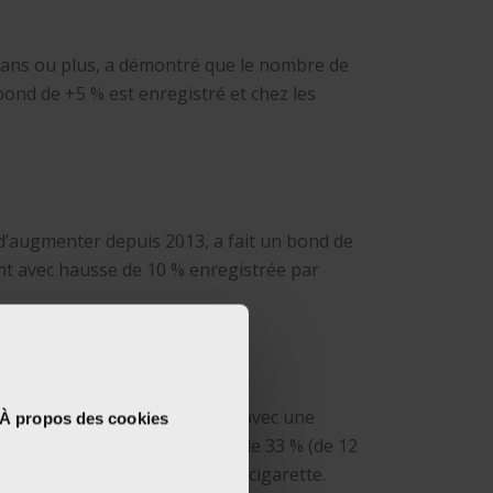
 ans ou plus, a démontré que le nombre de
ond de +5 % est enregistré et chez les
 d’augmenter depuis 2013, a fait un bond de
ant avec hausse de 10 % enregistrée par
ans) sur quatre fume la shisha, avec une
À propos des cookies
e progression spectaculaire de 33 % (de 12
fumée toxique supérieure à la cigarette.