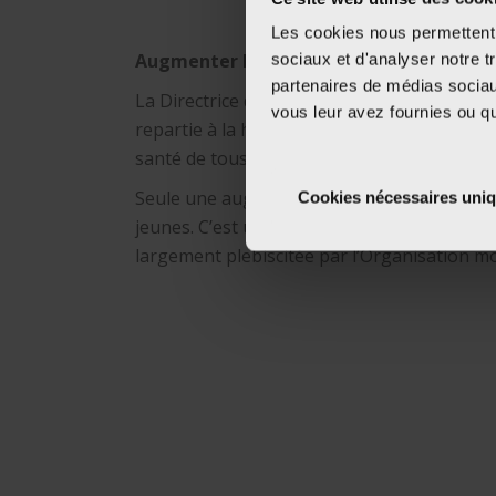
Les cookies nous permettent d
Augmenter le prix des cigarettes pour 
sociaux et d'analyser notre t
partenaires de médias sociaux
La Directrice de la Fondation Cancer comme
vous leur avez fournies ou qu'
repartie à la hausse de manière spectaculaire
santé de tous, et particulièrement des plus 
Seule une augmentation significative du pr
Cookies nécessaires uni
jeunes. C’est une mesure que la Fondation 
largement plebiscitée par l’Organisation mo