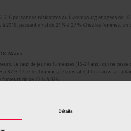
r 3 316 personnes résidantes au Luxembourg et âgées de 16
à 2018, passant ainsi de 21 % à 27 %. Chez les femmes, un b
18-24 ans
meurs. Le taux de jeunes fumeuses (16-24 ans), qui ne cesse
% à 37 %. Chez les hommes, le constat est tout aussi accabl
e fumeurs de de 22 % à 32%.
nes
i inquiétants à propos de la jeunesse : plus d’un ado (16-24 
Détails
. Cette consommation enregistre également en une année un
nd on sait qu’une séance de shisha expose à une quantité de 
ies