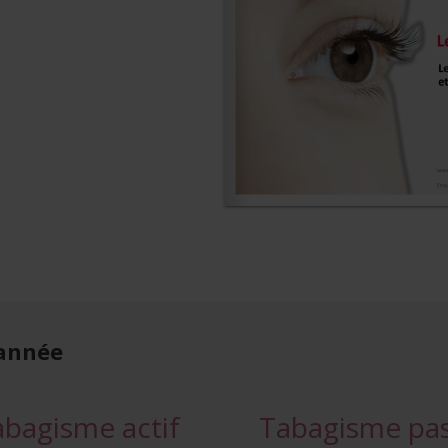
 année
abagisme actif
Tabagisme pas