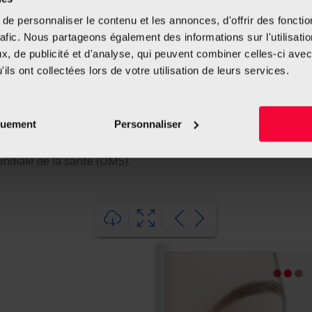
e personnaliser le contenu et les annonces, d'offrir des fonctio
enrayer la consommation du tabac
rafic. Nous partageons également des informations sur l'utilisati
, de publicité et d'analyse, qui peuvent combiner celles-ci avec
nte : « Ces chiffres sont particulièrement alarmants : au 
ils ont collectées lors de votre utilisation de leurs services.
. Il s’agît là d’un signe sans équivoque qu’il faut renforcer 
jeunes. »
ix du tabac pourrait endiguer efficacement cette consommati
quement
Personnaliser
Cancer réclame depuis de nombreuses années, qui a fait ses 
ndiale de la santé (OMS).