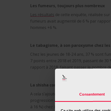
Les fumeurs, toujours plus nombreux
Les résultats
de cette enquête, réalisée su
fumeurs avait augmenté de 6 % par rapport 
hommes +6 %.
Le tabagisme, à son paroxysme chez les 
Chez les jeunes de 18-24 ans, 37 % sont fu
7 points entre 2018 et 2019, passant de 30 
rapport à 2018, faisant passer le nombre d
La shisha continue à séduire les plus jeu
A cela s’ajoute d’autres résultats tout auss
Consentement
progression d’un point par rapport à 2018
à 16 %) chez les 25-34 ans. Inquiétant, qua
Ce site web utilise des cook