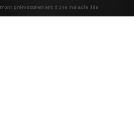
ourront prématurément d’une maladie liée
Nous contacter
Adresse :
Fondation Cancer
209, route d'Arlon L-1150 Luxembourg
Téléphone :
(+352) 45 30 331 - Répondeur 24/7