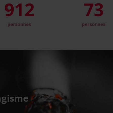
993
79
personnes
personnes
agisme