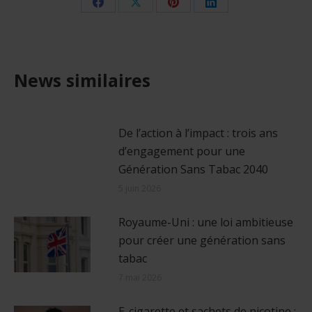
Share
Share
Share
Share
on
on
on
on
Facebook
X
Pinterest
LinkedIn
News similaires
De l’action à l’impact : trois ans
d’engagement pour une
Génération Sans Tabac 2040
5 juin 2026
Royaume-Uni : une loi ambitieuse
pour créer une génération sans
tabac
7 mai 2026
E-cigarette et sachets de nicotine :