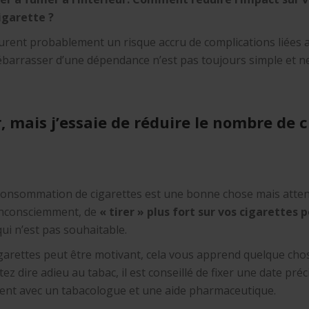
igarette ?
urent probablement un risque accru de complications liées au
débarrasser d’une dépendance n’est pas toujours simple et n
, mais j’essaie de réduire le nombre de c
consommation de cigarettes est une bonne chose mais atten
 inconsciemment, de
« tirer » plus fort sur vos cigarettes
i n’est pas souhaitable.
arettes peut être motivant, cela vous apprend quelque cho
ez dire adieu au tabac, il est conseillé de fixer une date pré
nt avec un tabacologue et une aide pharmaceutique.