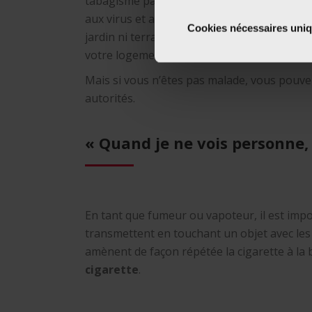
tabagisme passif ». Cette fumée ambiante 
aux virus et aux bactéries. Donc, si vous n
Cookies nécessaires uni
jardin ni terrasse, il est préférable de fume
votre logement. Profitez-en pour laisser en
Mais si vous n’êtes pas malade, vous pouve
autorités.
« Quand je ne vois personne, 
En tant que fumeur ou vapoteur, il est impo
transmettent en touchant un objet avec les 
amènent de façon répétée la cigarette à la
cigarette
.