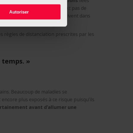
rendre
plus sensible aux infections
liées
votre entourage : si vous n’avez pas de
Autoriser
bsolue pour les personnes qui vivent dans
r votre intérieur.
 règles de distanciation prescrites par les
e temps. »
mains. Beaucoup de maladies se
 encore plus exposés à ce risque puisqu’ils
rtainement avant d’allumer une