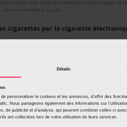
 inciter à fumer plus. Pour de nombreux fumeurs, l’enjeu de 
c
. Lisez nos conseils à ce sujet.
s cigarettes par la cigarette électroniq
e,
il est préférable d’y passer entièremen
t, et donc de ne
ion des risques en matière de santé, mais ce n’est pas le cas 
Détails
semble
le meilleur dosage de nicotine
à utiliser dans votre 
ies
tir dans la rue, donc je suis obligé de fum
e personnaliser le contenu et les annonces, d'offrir des fonctio
rafic. Nous partageons également des informations sur l'utilisati
, de publicité et d'analyse, qui peuvent combiner celles-ci avec
ils ont collectées lors de votre utilisation de leurs services.
s nocive, surtout si vous y êtes exposé durant de longues heur