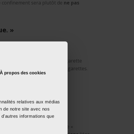
ce confinement sera plutôt de
ne pas
ue. »
 pas combiner e-cigarette et cigarette
si elle est combinée avec les cigarettes.
À propos des cookies
e-cigarette.
er à l'intérieur »
nnalités relatives aux médias
on de notre site avec nos
 d'autres informations que
es. C’est ce que l’on appelle le «