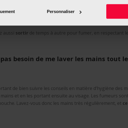
va aussi abîmer les muqueuses dans vos bronches et vous 
e souhaitez pas arrêter de fumer, protégez-vous et protégez 
quement
Personnaliser
r à votre
fenêtre
, bien que cela n’offre pas de protection a
suite la fenêtre ouverte quelques minutes afin de
bien aére
z aussi
sortir
de temps à autre pour fumer, en respectant les
pas besoin de me laver les mains tout l
rtant de bien suivre les conseils en matière d’hygiène des 
mains et en les portant ensuite au visage. Les fumeurs sont
 bouche. Lavez-vous donc les mains très régulièrement, et
ce