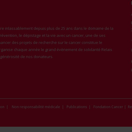
e inlassablement depuis plus de 25 ans dans le domaine de la
 prévention, le dépistage et la vie avec un cancer, une de ses
inancer des projets de recherche sur le cancer constitue le
organise chaque année le grand évènement de solidarité Relais
a générosité de nos donateurs.
ion
|
Non responsabilité médicale
|
Publications
|
Fondation Cancer
|
Re