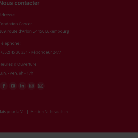
Nous contacter
Adresse :
Fondation Cancer
209, route d'Arlon L-1150 Luxembourg
Téléphone :
(+352) 45 30 331 - Répondeur 24/7
Heures d'Ouverture :
Lun. - ven. 8h - 17h
Trouvez nous sur :
Facebook
YouTube
LinkedIn
Instagram
Mail
page
page
page
page
page
opens
opens
opens
opens
opens
lais pour la Vie
|
Mission Nichtrauchen
in
in
in
in
in
new
new
new
new
new
window
window
window
window
window