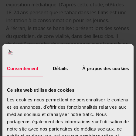
exposition médiatique. D’après cette étude, 60% des
18-24 ans pensent que le tabac dans les films est une
incitation à la consommation pour les jeunes.
A l’écran, le tabac se banalise : présent lors des scènes
du quotidien, de convivialité, dans des lieux clos. Il
devient l’accessoire des personnages avec lesquels on
crée du lien et une habitude que l’on pourrait avoir
envie de reproduire.
Consentement
Détails
À propos des cookies
Ce site web utilise des cookies
Les cookies nous permettent de personnaliser le contenu
Catégorie
Tabagisme
22 octobre 2021
et les annonces, d'offrir des fonctionnalités relatives aux
médias sociaux et d'analyser notre trafic. Nous
partageons également des informations sur l'utilisation de
Partager cet article
notre site avec nos partenaires de médias sociaux, de
publicité et d'analyse, qui peuvent combiner celles-ci