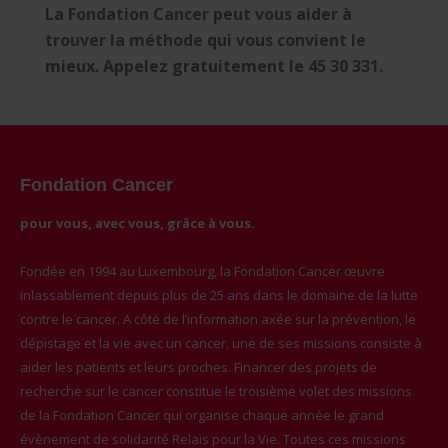
La Fondation Cancer peut vous aider à
trouver la méthode qui vous convient le
mieux. Appelez gratuitement le 45 30 331.
Fondation Cancer
pour vous, avec vous, grâce à vous.
Fondée en 1994 au Luxembourg, la Fondation Cancer œuvre
inlassablement depuis plus de 25 ans dans le domaine de la lutte
contre le cancer. A côté de l’information axée sur la prévention, le
dépistage et la vie avec un cancer, une de ses missions consiste à
aider les patients et leurs proches. Financer des projets de
recherche sur le cancer constitue le troisième volet des missions
de la Fondation Cancer qui organise chaque année le grand
évènement de solidarité Relais pour la Vie. Toutes ces missions