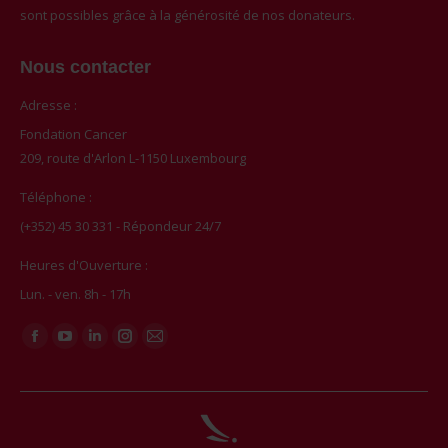
sont possibles grâce à la générosité de nos donateurs.
Nous contacter
Adresse :
Fondation Cancer
209, route d'Arlon L-1150 Luxembourg
Téléphone :
(+352) 45 30 331 - Répondeur 24/7
Heures d'Ouverture :
Lun. - ven. 8h - 17h
Trouvez nous sur :
Facebook
YouTube
LinkedIn
Instagram
Mail
page
page
page
page
page
opens
opens
opens
opens
opens
in
in
in
in
in