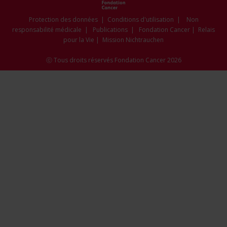
new
new
new
new
new
window
window
window
window
window
Protection des données
|
Conditions d'utilisation
|
Non
responsabilité médicale
|
Publications
|
Fondation Cancer
|
Relais
pour la Vie
|
Mission Nichtrauchen
ⓒ Tous droits réservés Fondation Cancer 2026