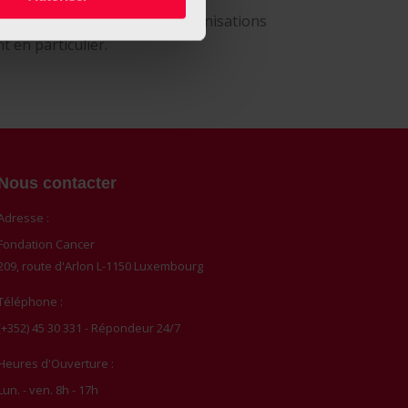
ices offerts par d’autres organisations
 en particulier.
Nous contacter
Adresse :
Fondation Cancer
209, route d'Arlon L-1150 Luxembourg
Téléphone :
(+352) 45 30 331 - Répondeur 24/7
Heures d'Ouverture :
Lun. - ven. 8h - 17h