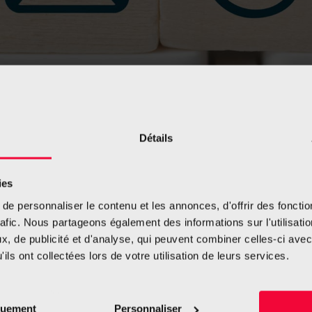
Détails
on responsabilité médica
ies
e personnaliser le contenu et les annonces, d'offrir des fonctio
rafic. Nous partageons également des informations sur l'utilisati
er ne saurait remplacer une consultation ou un avis médical
, de publicité et d'analyse, qui peuvent combiner celles-ci avec
tat de santé personnel ou si vous voulez prendre une décisi
ils ont collectées lors de votre utilisation de leurs services.
ments diffusés soient toujours exacts et fiables, mais nous
quement
Personnaliser