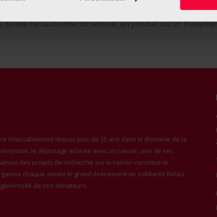
sabilité quant à la qualité des renseignements ou des serv
qu’elle ne cautionne un service, un produit ou un traitement
e inlassablement depuis plus de 25 ans dans le domaine de la
 prévention, le dépistage et la vie avec un cancer, une de ses
inancer des projets de recherche sur le cancer constitue le
organise chaque année le grand évènement de solidarité Relais
a générosité de nos donateurs.