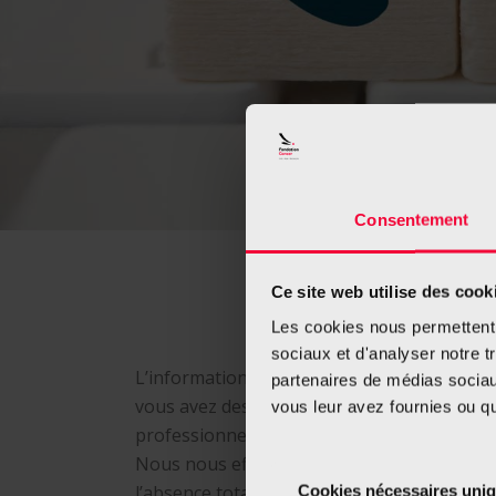
Consentement
N
Ce site web utilise des cook
Les cookies nous permettent d
sociaux et d'analyser notre t
L’information fournie par la Fondation Canc
partenaires de médias sociaux
vous avez des questions concernant votre é
vous leur avez fournies ou qu'
professionnel de santé qualifié.
Nous nous efforçons pour que les renseigne
l’absence totale d’erreur.
Cookies nécessaires uni