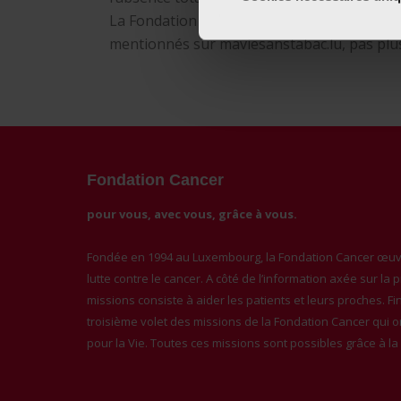
La Fondation Cancer n’assume aucune respon
mentionnés sur maviesanstabac.lu, pas plus 
Fondation Cancer
pour vous, avec vous, grâce à vous.
Fondée en 1994 au Luxembourg, la Fondation Cancer œuvr
lutte contre le cancer. A côté de l’information axée sur la
missions consiste à aider les patients et leurs proches. F
troisième volet des missions de la Fondation Cancer qui 
pour la Vie. Toutes ces missions sont possibles grâce à l