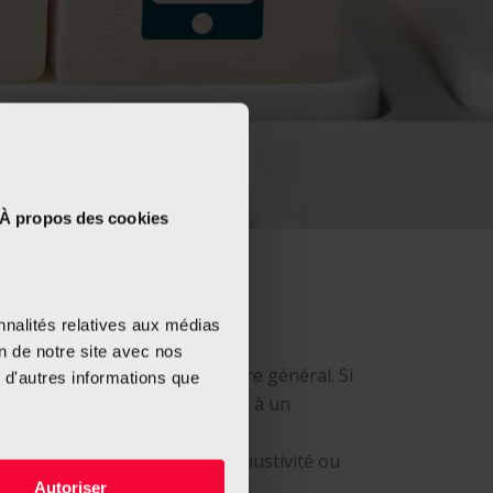
À propos des cookies
le
nnalités relatives aux médias
on de notre site avec nos
. Nos informations sont d’ordre général. Si
 d'autres informations que
on d’ordre médicale, parlez-en à un
 ne pouvons en garantir l’exhaustivité ou
Autoriser