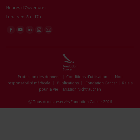
Heures d'Ouverture :
Lun. - ven. 8h - 17h
Trouvez nous sur :
Facebook
YouTube
LinkedIn
Instagram
Mail
page
page
page
page
page
opens
opens
opens
opens
opens
in
in
in
in
in
new
new
new
new
new
window
window
window
window
window
Protection des données
|
Conditions d'utilisation
|
Non
responsabilité médicale
|
Publications
|
Fondation Cancer
|
Relais
pour la Vie
|
Mission Nichtrauchen
ⓒ Tous droits réservés Fondation Cancer 2026