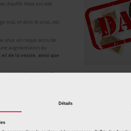
me chauffé. Mais est-elle
e oral, et donc le snus, est
e snus un risque accru de
 une augmentation du
et de la vessie, ainsi que
 en outre des
risques de
 d’accident vasculaire
 insuffisance cardiaque ou
on artérielle (HTA). Il
g terme peut être associée à
Détails
ies