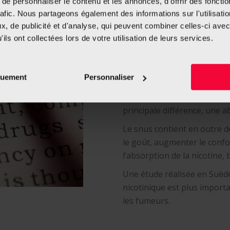
e personnaliser le contenu et les annonces, d'offrir des fonctio
Qu’en est-il du ri
rafic. Nous partageons également des informations sur l'utilisati
, de publicité et d'analyse, qui peuvent combiner celles-ci avec
ils ont collectées lors de votre utilisation de leurs services.
Le tabagisme non fumé ent
et celle-ci s’installe tout au
quement
Personnaliser
En fonction du produit et d
des quantités de nicotine 
principale différence, une 
Le snus contient en outre d
le goût, augmenter le confo
l’absorption de la nicotine, 
Une étude réalisée en Suèd
nicotinique est plus impor
les fumeurs.