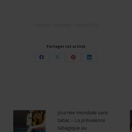
Catégorie
Tabagisme
20 mars 2023
Partager cet article
Share
Share
Share
Share
on
on
on
on
Facebook
X
Pinterest
LinkedIn
Journée mondiale sans
tabac – La prévalence
tabagique au