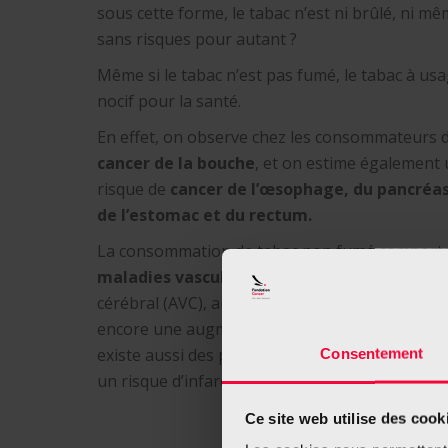
sous cette forme, le tabac n’est ni brûlé, ni mê
sans risques pour autant ?
Même si le tabac n’est pas fumé, le tabac à usag
nocif pour la santé.
En effet, on observe chez les consommateurs d
cancer de la bouche
, et on estime également
risque de
cancer de l’œsophage, du pancréas 
de l’estomac et du rectum.
La consommation de tabac non fumé comporte
maladies vasculaires
, en particulier le risque
cérébral (AVC), ainsi qu’une aggravation d’une
encore une augmentation du risque d’hypertensi
existe aussi des preuves que l’utilisation à lon
Consentement
un risque d’infarctus du myocarde.
Ce site web utilise des cook