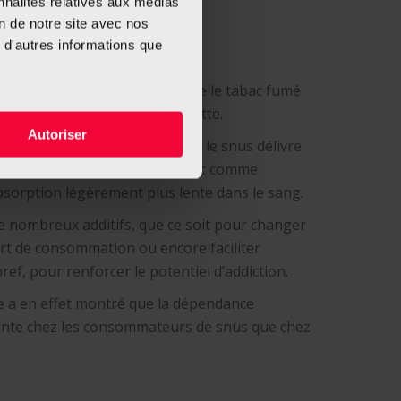
nnalités relatives aux médias
sque de dépendance ?
on de notre site avec nos
 d'autres informations que
raîne la même dépendance que le tabac fumé
ssi rapidement qu’avec la cigarette.
Autoriser
e la manière de consommation, le snus délivre
comparables aux cigarettes, avec comme
absorption légèrement plus lente dans le sang.
e nombreux additifs, que ce soit pour changer
rt de consommation ou encore faciliter
bref, pour renforcer le potentiel d’addiction.
e a en effet montré que la dépendance
tante chez les consommateurs de snus que chez