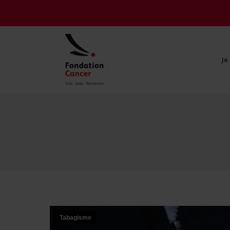
Je
Je
Tabagisme