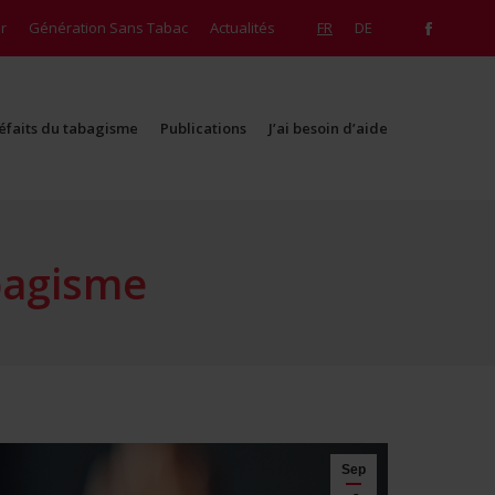
r
r
Génération Sans Tabac
Génération Sans Tabac
Actualités
Actualités
FR
FR
DE
DE
Facebo
Facebo
page
page
opens
opens
éfaits du tabagisme
Publications
J’ai besoin d’aide
in
in
éfaits du tabagisme
Publications
J’ai besoin d’aide
new
new
window
window
abagisme
Sep