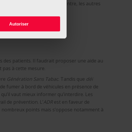
P
, le
LSAP
et les
Piraten
sont contre, les autres
ion.
Autoriser
 des patients. Il faudrait proposer une aide au
 pas à cette mesure.
ière
Génération Sans Tabac
. Tandis que
déi
 de fumer à bord de véhicules en présence de
 qu’il vaut mieux informer qu’interdire. Les
ail de prévention. L’
ADR
est en faveur de
de nombreux points mais s’oppose notamment à