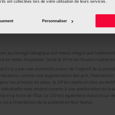
ils ont collectées lors de votre utilisation de leurs services.
entre les partis. L’
ADR
, le
D
partis préconisent une révis
quement
Personnaliser
ien au sevrage tabagique soit mieux intégré aux traitements
t en milieu hospitalier. Seuls le
DP
et les
Piraten
n’adhèrent
qu’il n’y a pas une unanimité autour de l’objectif de la prem
ndications, comme une augmentation des prix, l’interdiction
 pour les produits du tabac, le
DP
les rejette en bloc au motif
 individuelle mais restent ouverts à une amélioration du trav
e trop forte de l’État. Le
CSV
est également d’accord sur 
u à l’interdiction de la publicité en leur faveur.