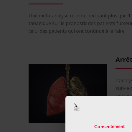
Une méta-analyse récente, incluant plus que 10
tabagique sur le pronostic des patients fumeurs
celui des patients qui ont continué à le faire.
Arrê
L’analy
survie 
ceux qu
Consentement