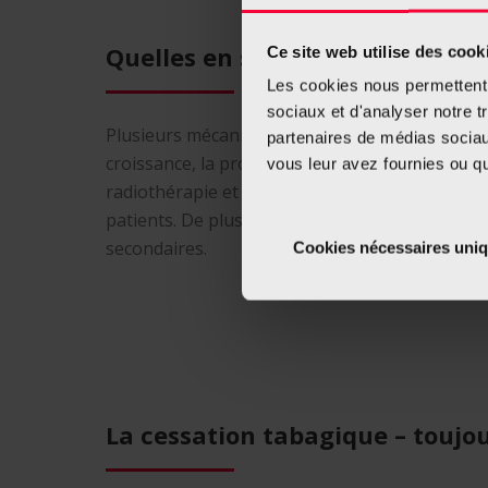
Quelles en sont les explications
Ce site web utilise des cook
Les cookies nous permettent d
sociaux et d'analyser notre t
Plusieurs mécanismes pourraient expliquer ce b
partenaires de médias sociaux
croissance, la progression et la dissémination d
vous leur avez fournies ou qu'
radiothérapie et de la thérapie systémique, tou
patients. De plus, fumer augmente le risque de
secondaires.
Cookies nécessaires uni
La cessation tabagique – toujo