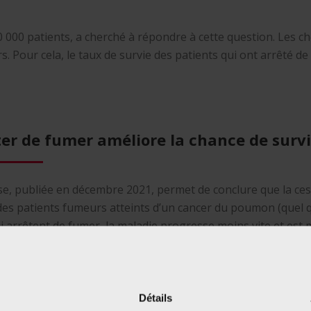
 000 patients, a cherché à répondre à cette question. Les ch
. Pour cela, le taux de survie des patients qui ont arrêté d
ter de fumer améliore la chance de surv
se, publiée en décembre 2021, permet de conclure que la ces
des patients fumeurs atteints d’un cancer du poumon (quel que
i arrêtent de fumer, la maladie progresse moins vite et est 
Détails