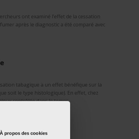
ercheurs ont examiné l’effet de la cessation
e fumer après le diagnostic a été comparé avec
ie
sation tabagique a un effet bénéfique sur la
 soit le type histologique). En effet, chez
mieux contrôlée dans le temps.
À propos des cookies