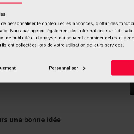
 ?
ies
e personnaliser le contenu et les annonces, d'offrir des fonctio
rafic. Nous partageons également des informations sur l'utilisati
énéfice. On sait que la fumée de tabac favorise la
, de publicité et d'analyse, qui peuvent combiner celles-ci avec
u cancer. Elle réduit en même temps l’efficacité de la
ils ont collectées lors de votre utilisation de leurs services.
t en diminuant la tolérance de ces traitements par les
 complications post-opératoires, ainsi que de cancers
quement
Personnaliser
urs une bonne idée