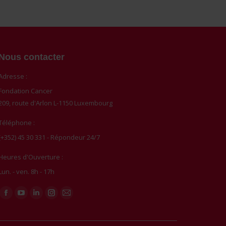
Nous contacter
Adresse :
Fondation Cancer
209, route d'Arlon L-1150 Luxembourg
Téléphone :
(+352) 45 30 331 - Répondeur 24/7
Heures d'Ouverture :
Lun. - ven. 8h - 17h
Trouvez nous sur :
Facebook
YouTube
LinkedIn
Instagram
Mail
page
page
page
page
page
opens
opens
opens
opens
opens