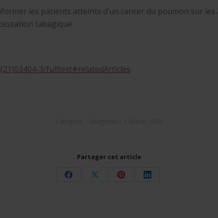
 informer les patients atteints d’un cancer du poumon sur le
a cessation tabagique.
(21)03404-3/fulltext#relatedArticles
Catégorie
Tabagisme
1 février 2022
Partager cet article
Share
Share
Share
Share
on
on
on
on
Facebook
X
Pinterest
LinkedIn