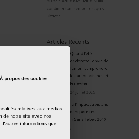
blandit lectus nec luctus. Nulla
condimentum semper est quis
ultrices.
Articles Récents
Quand l’été
déclenche l’envie de
fumer : comprendre
les automatismes et
À propos des cookies
les éviter
24 juillet 2026
De l’action à l’impact : trois ans
nnalités relatives aux médias
d’engagement pour une
on de notre site avec nos
Génération Sans Tabac 2040
 d'autres informations que
5 juin 2026