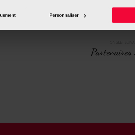
quement
Personnaliser
ONGLET SUIV
Partenaires
Projets
similaires