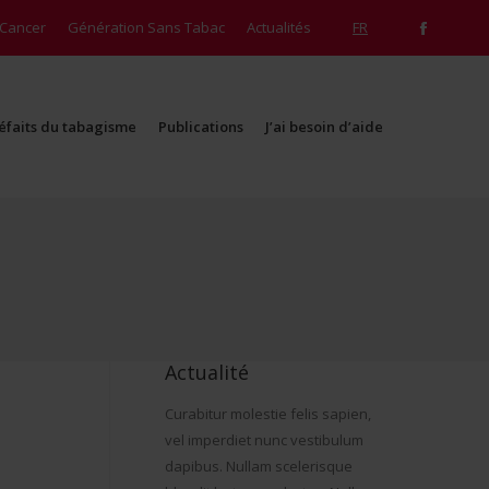
 Cancer
 Cancer
Génération Sans Tabac
Génération Sans Tabac
Actualités
Actualités
FR
FR
Facebo
Facebo
page
page
opens
opens
éfaits du tabagisme
Publications
J’ai besoin d’aide
in
in
éfaits du tabagisme
Publications
J’ai besoin d’aide
new
new
window
window
Actualité
Curabitur molestie felis sapien,
vel imperdiet nunc vestibulum
dapibus. Nullam scelerisque