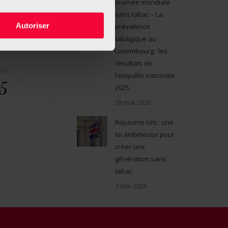
Journée mondiale
sans tabac – La
Autoriser
prévalence
tabagique au
Luxembourg : les
résultats de
ANT
l’enquête nationale
 5
2025
28 mai 2026
Royaume-Uni : une
loi ambitieuse pour
créer une
génération sans
tabac
7 mai 2026