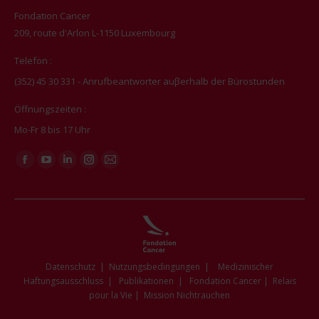
Fondation Cancer
209, route d'Arlon L-1150 Luxembourg
Telefon :
(352) 45 30 331 - Anrufbeantworter auβerhalb der Bürostunden
Öffnungszeiten :
Mo-Fr 8 bis 17 Uhr
Finden Sie uns auf:
Facebook
YouTube
Linkedin
Instagram
E-
page
page
page
page
Mail
opens
opens
opens
opens
page
in
in
in
in
opens
new
new
new
new
in
window
window
window
window
new
Datenschutz
|
Nutzungsbedingungen
|
Medizinischer
window
Haftungsausschluss
|
Publikationen
|
Fondation Cancer
|
Relais
pour la Vie
|
Mission Nichtrauchen