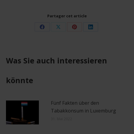
Partager cet article
Share
Share
Share
Share
on
on
on
on
Facebook
X
Pinterest
LinkedIn
Was Sie auch interessieren
könnte
Fünf Fakten über den
Tabakkonsum in Luxemburg
31. Mai 2022