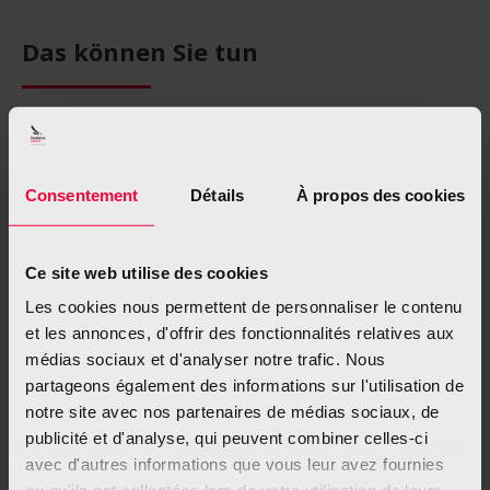
Das können Sie tun
Ihre Chancen, erfolgreich mit dem Rauchen
aufzuhören, steigen erheblich, wenn es Ihnen gelingt,
vertraute Gewohnheiten aufzugeben. Die aktuelle
Consentement
Détails
À propos des cookies
Situation ist eine gute Gelegenheit, die Dinge in einem
neuen Licht zu betrachten und nutzen, um Ihren
Lebensrhythmus neu zu gestalten. Eine
Ce site web utilise des cookies
Ausnahmesituation, die für einen Rauchstopp so gut
Les cookies nous permettent de personnaliser le contenu
geeignet ist, werden Sie so bald nicht wieder erleben.
et les annonces, d'offrir des fonctionnalités relatives aux
médias sociaux et d'analyser notre trafic. Nous
Der Zeitpunkt, mit dem Rauchen aufzuhören, ist
partageons également des informations sur l'utilisation de
ideal.
notre site avec nos partenaires de médias sociaux, de
publicité et d'analyse, qui peuvent combiner celles-ci
Alle wichtigen Informationen
avec d'autres informations que vous leur avez fournies