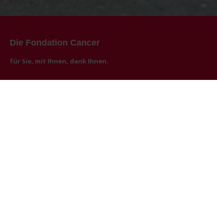
Die Fondation Cancer
für Sie, mit Ihnen, dank Ihnen.
1994 in Luxemburg gegründet, setzt sich die Fondation Cancer seit
25 Jahren im Kampf gegen den Krebs ein. Neben Informationen
über Prävention, Früherkennung und Leben mit Krebs besteht eine
ihrer Missionen darin, Patienten und ihre Angehörigen mit
vielfältigen Angeboten zu unterstützen. Die Förderung von
Forschungsprojekten rund um das Thema Krebs bildet eine
weitere wichtige Säule der Arbeit der Fondation Cancer, die
alljährlich das große Solidaritätsevent ‘Relais pour la Vie’
veranstaltet. Die Missionen der Fondation Cancer können nur dank
der Großzügigkeit ihrer Spender erfüllt werden.
Kontakt