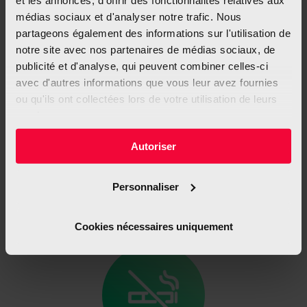
Techniken, die dabei helfen, mit dem Rauchen
médias sociaux et d'analyser notre trafic. Nous
aufzuhören.
partageons également des informations sur l'utilisation de
(Gratis)
notre site avec nos partenaires de médias sociaux, de
publicité et d'analyse, qui peuvent combiner celles-ci
avec d'autres informations que vous leur avez fournies
ou qu'ils ont collectées lors de votre utilisation de leurs
Google Play
services.
ou
App Store
Autoriser
Personnaliser
Kwit
Cookies nécessaires uniquement