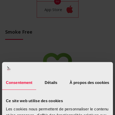
ou
App Store
Smoke Free
Consentement
Détails
À propos des cookies
Diese App ist ein starker Motivator um durchzuhalten,
Ce site web utilise des cookies
gibt Ratschläge und unterstützt einen mit über 20
Les cookies nous permettent de personnaliser le contenu
verschiedenen wissenschaftlich bewiesenen
et les annonces, d'offrir des fonctionnalités relatives aux