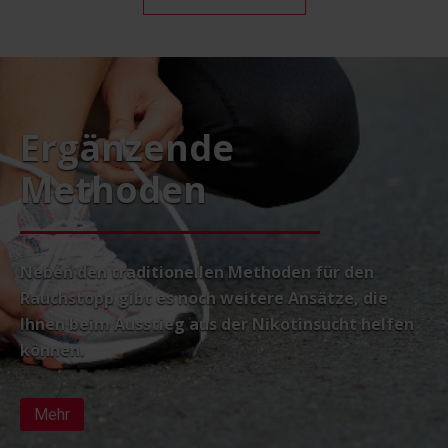
Ergänzende
Methoden
Neben den traditionellen Methoden für den
Rauchstopp gibt es noch weitere Ansätze, die
Ihnen beim Ausstieg aus der Nikotinsucht helfen
können.
Mehr