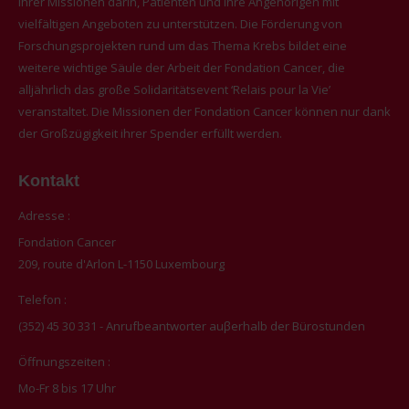
ihrer Missionen darin, Patienten und ihre Angehörigen mit
vielfältigen Angeboten zu unterstützen. Die Förderung von
Forschungsprojekten rund um das Thema Krebs bildet eine
weitere wichtige Säule der Arbeit der Fondation Cancer, die
alljährlich das große Solidaritätsevent ‘Relais pour la Vie’
veranstaltet. Die Missionen der Fondation Cancer können nur dank
der Großzügigkeit ihrer Spender erfüllt werden.
Kontakt
Adresse :
Fondation Cancer
209, route d'Arlon L-1150 Luxembourg
Telefon :
(352) 45 30 331 - Anrufbeantworter auβerhalb der Bürostunden
Öffnungszeiten :
Mo-Fr 8 bis 17 Uhr