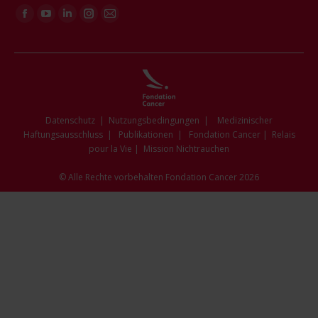
Finden Sie uns auf:
Facebook
YouTube
Linkedin
Instagram
E-
page
page
page
page
Mail
opens
opens
opens
opens
page
in
in
in
in
opens
new
new
new
new
in
window
window
window
window
new
Datenschutz
|
Nutzungsbedingungen
|
Medizinischer
window
Haftungsausschluss
|
Publikationen
|
Fondation Cancer
|
Relais
pour la Vie
|
Mission Nichtrauchen
© Alle Rechte vorbehalten Fondation Cancer 2026