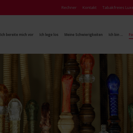
Rechner
Rechner
Kontakt
Kontakt
Tabakfreies Lu
Tabakfreies Lu
Ich bereite mich vor
Ich lege los
Meine Schwierigkeiten
Ich bin …
Fo
Ich bereite mich vor
Ich lege los
Meine Schwierigkeiten
Ich bin …
Fo