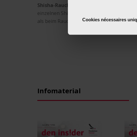
Shisha-Rauchen macht abhängig.
Aufgrun
einzelnen Shisha-Session atmet ein Rauche
Cookies nécessaires uni
als beim Rauchen einer Zigarette. Und Niko
Infomaterial