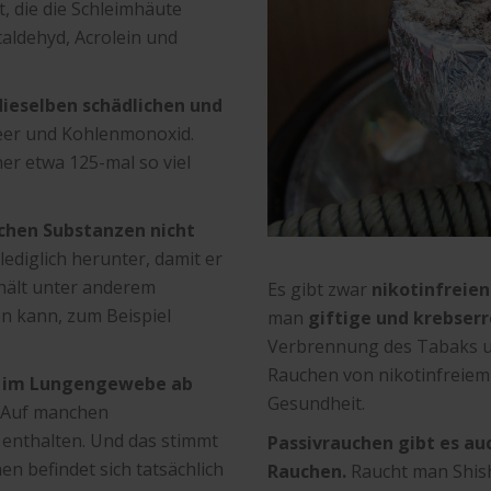
 die die Schleimhäute
etaldehyd, Acrolein und
dieselben schädlichen und
eer und Kohlenmonoxid.
her etwa 125-mal so viel
ischen Substanzen nicht
lediglich herunter, damit er
nthält unter anderem
Es gibt zwar
nikotinfreien
en kann, zum Beispiel
man
giftige und krebser
Verbrennung des Tabaks u
Rauchen von nikotinfreiem T
er im Lungengewebe ab
Gesundheit.
Auf manchen
 enthalten. Und das stimmt
Passivrauchen gibt es a
n befindet sich tatsächlich
Rauchen.
Raucht man Shis