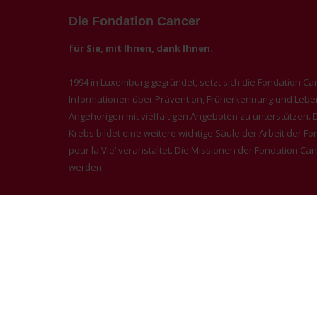
Die Fondation Cancer
für Sie, mit Ihnen, dank Ihnen.
1994 in Luxemburg gegründet, setzt sich die Fondation Ca
Informationen über Prävention, Früherkennung und Leben 
Angehörigen mit vielfältigen Angeboten zu unterstützen
Krebs bildet eine weitere wichtige Säule der Arbeit der Fon
pour la Vie’ veranstaltet. Die Missionen der Fondation Ca
werden.
Datenschutz
|
Nutzungsbedingungen
|
Mediz
© Alle Rechte vorbehalten Fondation Cancer 20