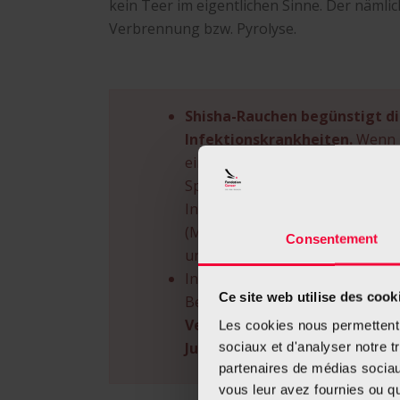
kein Teer im eigentlichen Sinne. Der nämlic
Verbrennung bzw. Pyrolyse.
Shisha-Rauchen begünstigt d
Infektionskrankheiten.
Wenn m
ein Mundstück teilen, kann es 
Speichelreste zur Übertragung
Infektionskrankheiten wie Herpe
(Magenschleimhautentzündung),
Consentement
und Tuberkulose kommen.
In Luxemburg unterliegt das S
Ce site web utilise des cook
Bestimmungen wie der Konsum 
Verkauf von Shisha-Tabak und
Les cookies nous permettent d
Jugendliche unter 18 Jahren is
sociaux et d'analyser notre t
partenaires de médias sociaux
vous leur avez fournies ou qu'