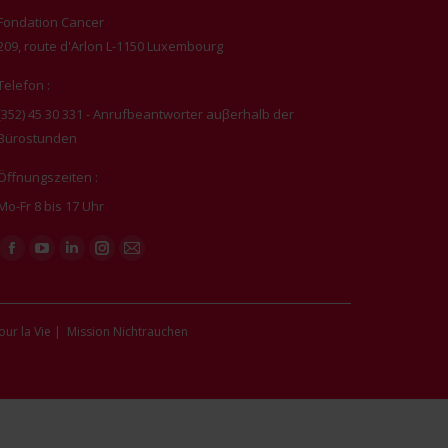
Fondation Cancer
209, route d'Arlon L-1150 Luxembourg
Telefon :
(352) 45 30 331 - Anrufbeantworter auβerhalb der
Bürostunden
Öffnungszeiten :
Mo-Fr 8 bis 17 Uhr
Finden Sie uns auf:
Facebook
YouTube
Linkedin
Instagram
E-
page
page
page
page
Mail
opens
opens
opens
opens
page
our la Vie
|
Mission Nichtrauchen
in
in
in
in
opens
new
new
new
new
in
window
window
window
window
new
window