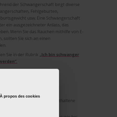
rend der Schwangerschaft birgt diverse
wangerschaften, Fehlgeburten,
burtsgewicht usw. Eine Schwangerschaft
ter ein ausgezeichneter Anlass, das
ben. Wenn Sie das Rauchen mithilfe von E-
 sollten Sie sich an einen
en.
en Sie in der Rubrik
„Ich bin schwanger
werden“
.
tten abhängig werden?
À propos des cookies
 elektronischen Zigaretten enthaltene
tten enthaltene Nikotin, ebenso wie bei