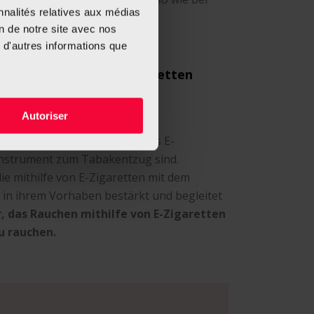
nnalités relatives aux médias
u einer Abhängigkeit führen.
on de notre site avec nos
 d'autres informations que
auchen mithilfe von E-Zigaretten
Autoriser
issenschaftlich erwiesen, dass E-
Instrument zum Tabakentzug sind.
ie mithilfe von E-Zigaretten mit dem
in ihrem Vorhaben bestärkt und begleitet
r, das Rauchen mithilfe von E-Zigaretten
u rauchen.