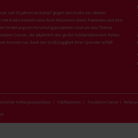
ncer seit 25 Jahren im Kampf gegen den Krebs ein. Neben
mit Krebs besteht eine ihrer Missionen darin, Patienten und ihre
. Die Förderung von Forschungsprojekten rund um das Thema
dation Cancer, die alljährlich das große Solidaritätsevent ‘Relais
ncer können nur dank der Großzügigkeit ihrer Spender erfüllt
inischer Haftungsausschluss
|
Publikationen
|
Fondation Cancer
|
Relais p
26