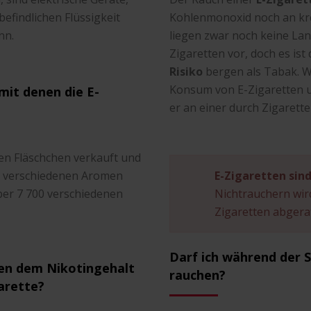
befindlichen Flüssigkeit
Kohlenmonoxid noch an kr
nn.
liegen zwar noch keine La
Zigaretten vor, doch es is
Risiko
bergen als Tabak. W
Konsum von E-Zigaretten um
mit denen die E-
er an einer durch Zigarett
en Fläschchen verkauft und
n, verschiedenen Aromen
E-Zigaretten sin
über 7 700 verschiedenen
Nichtrauchern wi
Zigaretten abgera
Darf ich während der 
hen dem Nikotingehalt
rauchen?
arette?