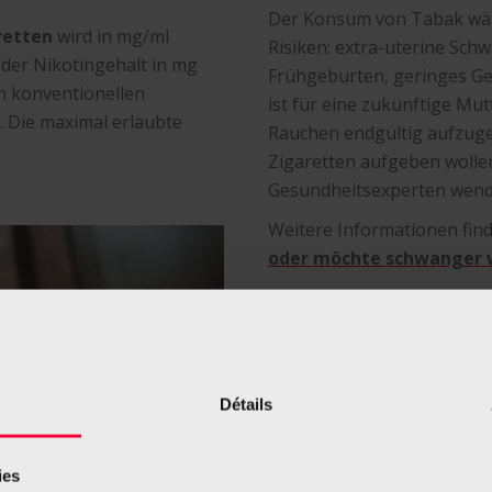
Der Konsum von Tabak wäh
retten
wird in mg/ml
Risiken: extra-uterine Sch
der Nikotingehalt in mg
Frühgeburten, geringes Ge
en konventionellen
ist für eine zukünftige Mut
n. Die maximal erlaubte
Rauchen endgültig aufzuge
Zigaretten aufgeben wollen,
Gesundheitsexperten wend
Weitere Informationen find
oder möchte schwanger 
Kann ich von E-Zigare
Détails
Das in konventionellen und
Nikotin macht abhängig.
ies
Damit kann das in E-Zigare