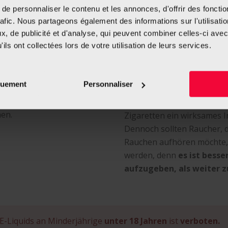
e personnaliser le contenu et les annonces, d'offrir des fonctio
den normalen Zigaretten, z
rafic. Nous partageons également des informations sur l'utilisati
, de publicité et d'analyse, qui peuvent combiner celles-ci avec
ils ont collectées lors de votre utilisation de leurs services.
it?
Ist es sinnvoll, das R
aufzugeben?
quement
Personnaliser
n der Wissenschaft ist es
e Gefährlichkeit oder
Bis dato wurde noch nicht w
hen.
Zigaretten ein wirksames 
Dennoch sollten Raucher, d
Rauchen aufhören möchte, 
werden, denn
es ist besse
aufzugeben, als weiter z
E-Liquids an Minderjährige
unter 18 Jahren
ist
verboten.