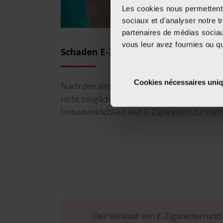
Les cookies nous permettent d
sociaux et d'analyser notre t
partenaires de médias sociaux
vous leur avez fournies ou qu'
Schaden E-Zigaretten der Gesundhe
Cookies nécessaires uni
Nach den aktuell vorhandenen Erkenntnisse
nicht möglich, gesicherte Aussagen über di
Unbedenklichkeit von E-Zigaretten zu mac
Der Verkauf von E-Zigaretten und 