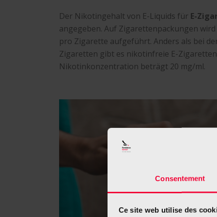
Der Nikotingehalt von E-Liquids für
E-Ziga
angegeben. Auf Zigarettenpackungen wird 
pro Zigarette aufgeführt. Anders als bei d
Zigaretten gibt es nikotinfreie E-Zigarette
Nikotinkonzentration beträgt 20 mg/ml.
Consentement
Ce site web utilise des cook