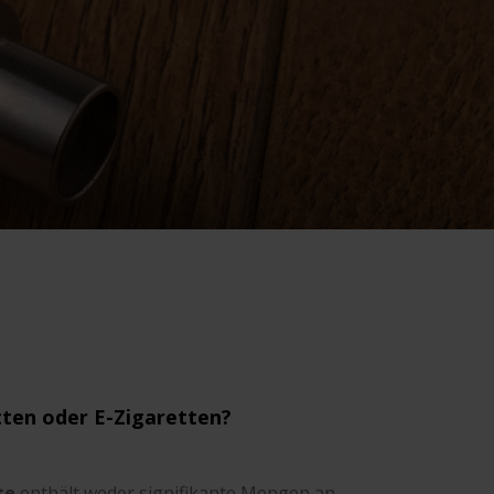
tten oder E-Zigaretten?
te
enthält weder signifikante Mengen an