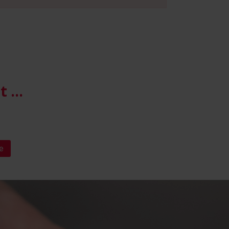
it …
e