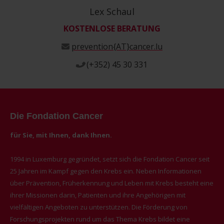
Lex Schaul
KOSTENLOSE BERATUNG
prevention{AT}cancer.lu
(+352) 45 30 331
Die Fondation Cancer
für Sie, mit Ihnen, dank Ihnen.
1994 in Luxemburg gegründet, setzt sich die Fondation Cancer seit
25 Jahren im Kampf gegen den Krebs ein. Neben Informationen
über Prävention, Früherkennung und Leben mit Krebs besteht eine
ihrer Missionen darin, Patienten und ihre Angehörigen mit
vielfältigen Angeboten zu unterstützen. Die Förderung von
Forschungsprojekten rund um das Thema Krebs bildet eine