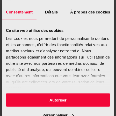
Consentement
Détails
À propos des cookies
Ce site web utilise des cookies
Les cookies nous permettent de personnaliser le contenu
et les annonces, d'offrir des fonctionnalités relatives aux
médias sociaux et d'analyser notre trafic. Nous
partageons également des informations sur l'utilisation de
notre site avec nos partenaires de médias sociaux, de
publicité et d'analyse, qui peuvent combiner celles-ci
avec d'autres informations que vous leur avez fournies
Qu’est-ce que le cannabis auf Französisch
ou qu'ils ont collectées lors de votre utilisation de leurs
(PDF)
services.
Autoriser
Personnaliser