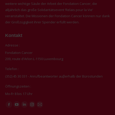
weitere wichtige Säule der Arbeit der Fondation Cancer, die
alljährlich das große Solidaritätsevent ‘Relais pour la Vie’
veranstaltet. Die Missionen der Fondation Cancer können nur dank
der Großzügigkeit ihrer Spender erfüllt werden.
Kontakt
Adresse :
Fondation Cancer
209, route d'Arlon L-1150 Luxembourg
Telefon :
(352) 45 30 331 - Anrufbeantworter auβerhalb der Bürostunden
Öffnungszeiten :
Mo-Fr 8 bis 17 Uhr
Finden Sie uns auf:
Facebook
YouTube
Linkedin
Instagram
E-
page
page
page
page
Mail