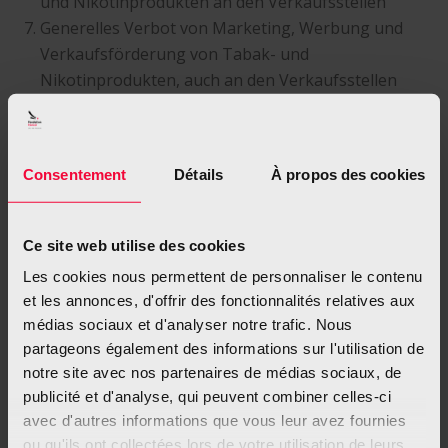
und Nikotinprodukten an den Verkaufsstellen
Generelles Verbot von Marketing, Werbung und
Verkaufsförderung von Tabak- und
Nikotinprodukten, auch an den Verkaufsstellen
Abschaffung von Zigaretten- und
Nikotinproduktautomaten
– im öffentlichen Raum und
Consentement
Détails
À propos des cookies
– im halb-öffentlichen Raum (Restaurants, Cafés)
Einführung eines Lizenzsystems für den Verkauf
von Tabak- und Nikotinprodukten
Ce site web utilise des cookies
Einführung eines gesetzlichen Rauch- und
Les cookies nous permettent de personnaliser le contenu
Dampfverbots am Arbeitsplatz
et les annonces, d'offrir des fonctionnalités relatives aux
Rauch- und Dampfverbot an offenen und
médias sociaux et d'analyser notre trafic. Nous
geschlossenen Sportstätten
partageons également des informations sur l'utilisation de
Rauch- und Dampfverbot in den gemeinschaftlich
notre site avec nos partenaires de médias sociaux, de
genutzten Bereichen von Gemeinschaftseigentum
publicité et d'analyse, qui peuvent combiner celles-ci
Unterstützung beim Rauchstopp für alle Patienten
avec d'autres informations que vous leur avez fournies
(entsprechende Begleitung für jede Person, die im
ou qu'ils ont collectées lors de votre utilisation de leurs