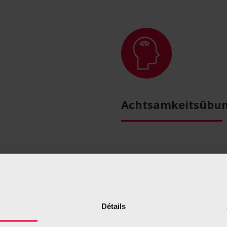
Achtsamkeitsübu
te vor allem Entspannung.
Der Vorsatz, mit dem Rau
n es darum sinnvoll sein,
in Rauch auflösen, wenn 
ve Entspannungsstrategien zu
Verlangen nach einer Zig
Stress umgehen soll.
In d
Détails
regelmäßig praktizierte Ac
pannung (PME) nach
sie tragen dazu bei, unan