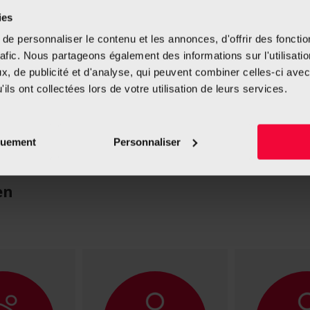
h Schultz
können Ihr
Achtsamkeitsübungen helfen
ies
ss mindern und dazu
herauszutreten und sich sei
e personnaliser le contenu et les annonces, d'offrir des fonctio
Suchtverhalten bewusst zu 
rafic. Nous partageons également des informations sur l'utilisati
Standpunkt des außensteh
, de publicité et d'analyse, qui peuvent combiner celles-ci avec
automatisierte Verhaltens
ils ont collectées lors de votre utilisation de leurs services.
besser begreifen, was gena
Zigarette verspürt.
quement
Personnaliser
Weiterlesen
en