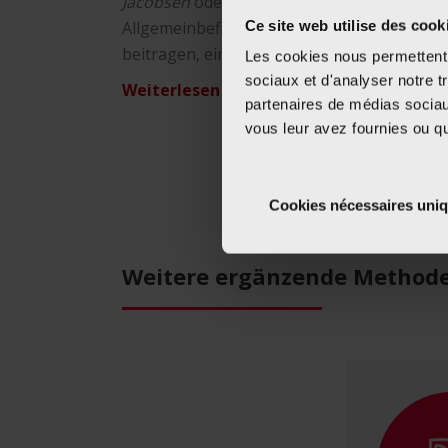
Jacobsen
oder
autogenes Training (AT) nac
Ce site web utilise des cook
Allgemeinbefinden verbessern und so Stre
beitragen, einen Rückfall zu verhindern.
Les cookies nous permettent d
sociaux et d'analyser notre t
Weiterlesen
partenaires de médias sociaux
vous leur avez fournies ou qu'
Cookies nécessaires uni
Weitere ergänzende Method