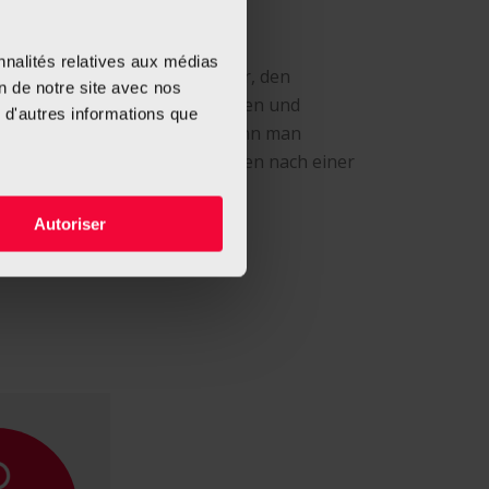
 einem, aus einer Situation
n – häufig automatisiertes –
nnalités relatives aux médias
machen. Sie machen es leichter, den
on de notre site avec nos
enden Beobachtes einzunehmen und
 d'autres informations que
weisen zu durchbrechen. So kann man
u passiert, wenn man Verlangen nach einer
Autoriser