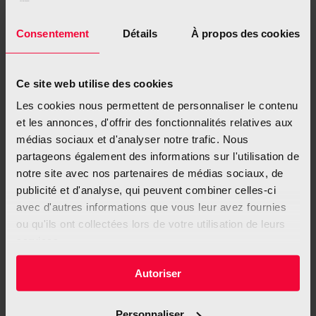
Consentement
Détails
À propos des cookies
Ce site web utilise des cookies
Les cookies nous permettent de personnaliser le contenu
Beim Säugling und beim
et les annonces, d'offrir des fonctionnalités relatives aux
médias sociaux et d'analyser notre trafic. Nous
Ungeborenen
partageons également des informations sur l'utilisation de
notre site avec nos partenaires de médias sociaux, de
publicité et d'analyse, qui peuvent combiner celles-ci
Erhöhtes Risiko für den plötzlichen Kindstod
avec d'autres informations que vous leur avez fournies
ou qu'ils ont collectées lors de votre utilisation de leurs
Geringeres Geburtsgewicht
services.
Autoriser
Personnaliser