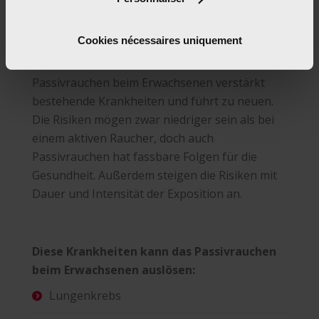
Beim Erwachsenen
Cookies nécessaires uniquement
Passivrauchen beim Erwachsenen verstärkt
bestehende Krankheiten und führt zu neuen.
Die Risiken mögen zwar niedriger sein als bei
einem aktiven Raucher, doch auch
Passivrauchen hat fassbare Folgen für die
Gesundheit. Außerdem steigen die Risiken mit
Dauer und Intensität der Exposition an.
Diese Krankheiten kann das Passivrauchen
beim Erwachsenen auslösen:
Lungenkrebs