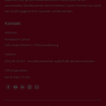
veranstaltet. Die Missionen der Fondation Cancer können nur dank
der Großzügigkeit ihrer Spender erfüllt werden.
Kontakt
Adresse :
Fondation Cancer
209, route d'Arlon L-1150 Luxembourg
Telefon :
(352) 45 30 331 - Anrufbeantworter auβerhalb der Bürostunden
Öffnungszeiten :
Mo-Fr 8 bis 17 Uhr
Finden Sie uns auf:
Facebook
YouTube
Linkedin
Instagram
E-
page
page
page
page
Mail
opens
opens
opens
opens
page