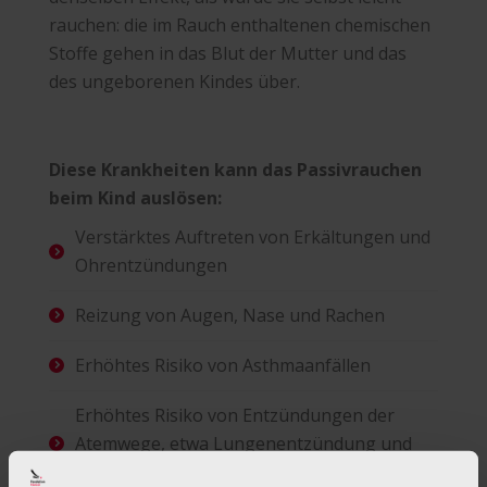
rauchen: die im Rauch enthaltenen chemischen
Stoffe gehen in das Blut der Mutter und das
des ungeborenen Kindes über.
Diese Krankheiten kann das Passivrauchen
beim Kind auslösen:
Verstärktes Auftreten von Erkältungen und
Ohrentzündungen
Reizung von Augen, Nase und Rachen
Erhöhtes Risiko von Asthmaanfällen
Erhöhtes Risiko von Entzündungen der
Atemwege, etwa Lungenentzündung und
Bronchitis