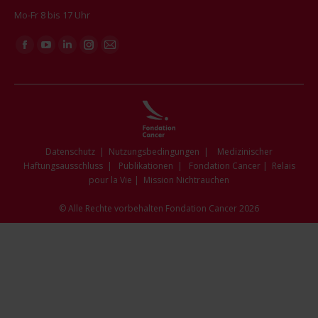
Mo-Fr 8 bis 17 Uhr
Finden Sie uns auf:
Facebook
YouTube
Linkedin
Instagram
E-
page
page
page
page
Mail
opens
opens
opens
opens
page
in
in
in
in
opens
new
new
new
new
in
window
window
window
window
new
Datenschutz
|
Nutzungsbedingungen
|
Medizinischer
window
Haftungsausschluss
|
Publikationen
|
Fondation Cancer
|
Relais
pour la Vie
|
Mission Nichtrauchen
© Alle Rechte vorbehalten Fondation Cancer 2026