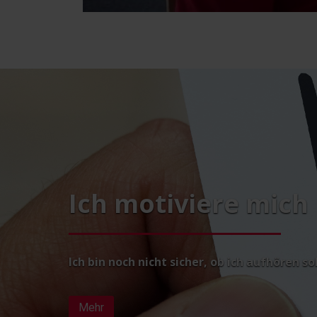
Ich motiviere mich
Ich bin noch nicht sicher, ob ich aufhören so
Mehr