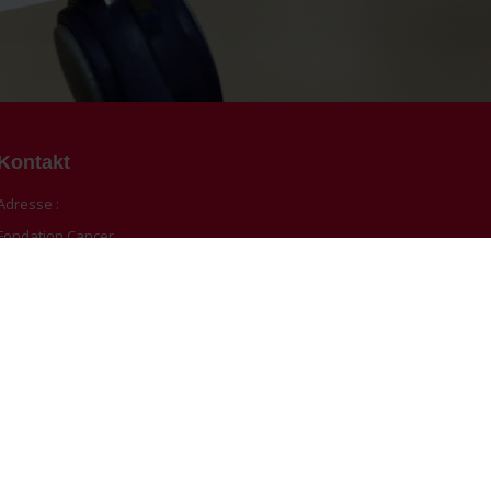
Kontakt
Adresse :
Fondation Cancer
209, route d'Arlon L-1150 Luxembourg
Telefon :
(352) 45 30 331 - Anrufbeantworter auβerhalb der
Bürostunden
Öffnungszeiten :
Mo-Fr 8 bis 17 Uhr
Finden Sie uns auf: