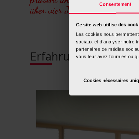
Consentement
über vier Jahren Nichtraucher
Ce site web utilise des cook
Les cookies nous permettent d
sociaux et d'analyser notre t
partenaires de médias sociaux
Erfahrungsbericht (a
vous leur avez fournies ou qu'
Cookies nécessaires uni