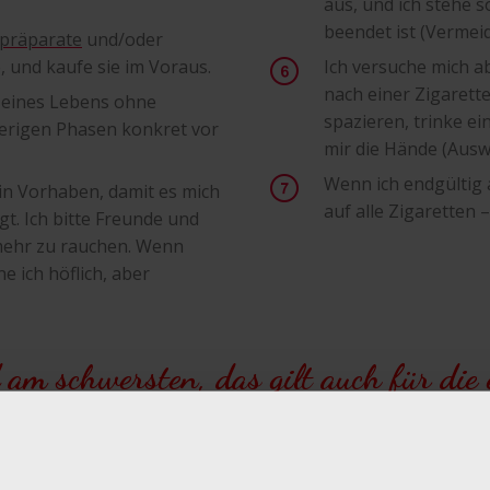
aus, und ich stehe s
beendet ist (Vermei
zpräparate
und/oder
 und kaufe sie im Voraus.
Ich versuche mich a
nach einer Zigarett
le eines Lebens ohne
spazieren, trinke e
wierigen Phasen konkret vor
mir die Hände (Ausw
Wenn ich endgültig 
in Vorhaben, damit es mich
auf alle Zigaretten –
t. Ich bitte Freunde und
 mehr zu rauchen. Wenn
e ich höflich, aber
 am schwersten, das gilt auch für die
ht. Ich bin nicht schwach geworden. 
fen durchzuhalten. Dann lässt das Ver
endwann ganz. Heute kann ich mit Stol