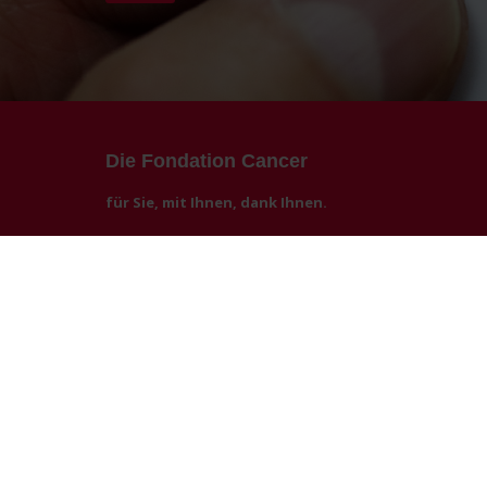
Die Fondation Cancer
für Sie, mit Ihnen, dank Ihnen.
1994 in Luxemburg gegründet, setzt sich die Fondation Ca
Informationen über Prävention, Früherkennung und Leben 
Angehörigen mit vielfältigen Angeboten zu unterstützen
Krebs bildet eine weitere wichtige Säule der Arbeit der Fon
pour la Vie’ veranstaltet. Die Missionen der Fondation Ca
werden.