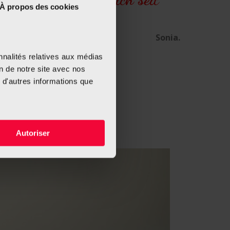
À propos des cookies
Sonia.
nnalités relatives aux médias
on de notre site avec nos
 d'autres informations que
Autoriser