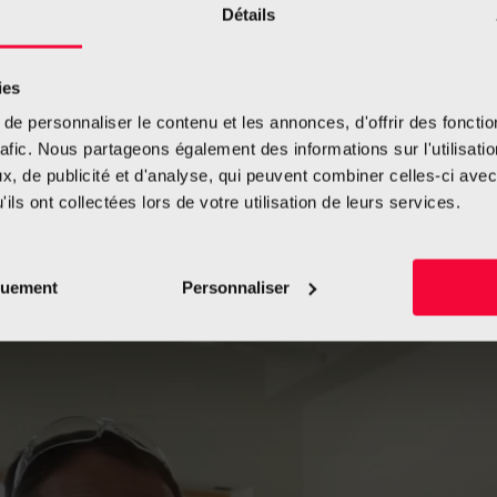
Détails
in bin.”
ies
e personnaliser le contenu et les annonces, d'offrir des fonctio
rafic. Nous partageons également des informations sur l'utilisati
, de publicité et d'analyse, qui peuvent combiner celles-ci avec
uf Französisch)
ils ont collectées lors de votre utilisation de leurs services.
quement
Personnaliser