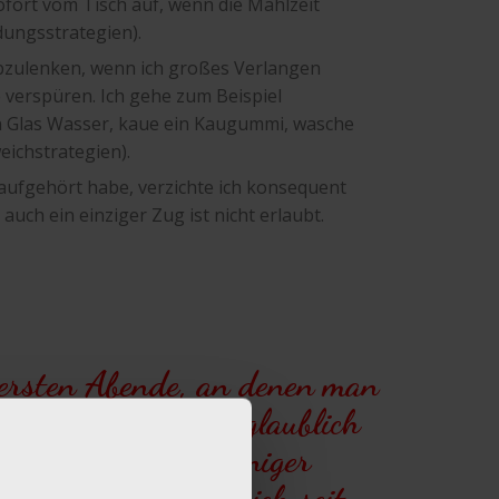
ofort vom Tisch auf, wenn die Mahlzeit
dungsstrategien).
bzulenken, wenn ich großes Verlangen
e verspüren. Ich gehe zum Beispiel
in Glas Wasser, kaue ein Kaugummi, wasche
eichstrategien).
aufgehört habe, verzichte ich konsequent
 auch ein einziger Zug ist nicht erlaubt.
 ersten Abende, an denen man
Darauf war ich unglaublich
langen nach, ist weniger
z behaupten, dass ich seit