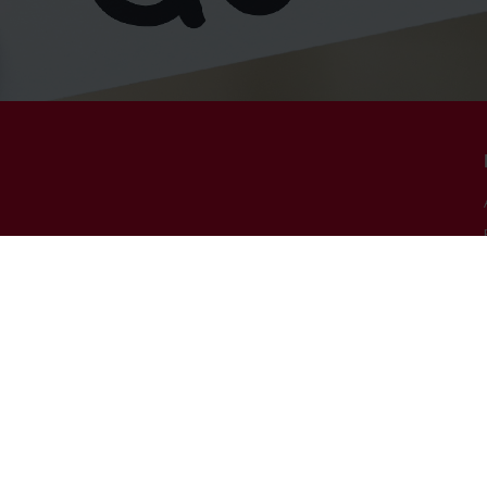
ncer seit 25 Jahren im Kampf gegen den Krebs ein. Neben
mit Krebs besteht eine ihrer Missionen darin, Patienten und ihre
. Die Förderung von Forschungsprojekten rund um das Thema
dation Cancer, die alljährlich das große Solidaritätsevent ‘Relais
ncer können nur dank der Großzügigkeit ihrer Spender erfüllt