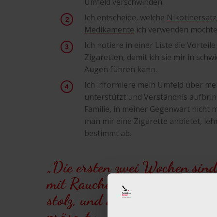
Umfeld verschwinden.
Ich entscheide, welche
Nikotinersat
Medikamente
ich verwenden möchte,
Ich notiere in einer Liste die Vortei
Zigaretten, damit ich sie mir in sch
Augen führen kann.
Ich informiere mein Umfeld über me
unterstützt und Verständnis aufbring
Familie, in meiner Gegenwart nicht
man mir eine Zigarette anbietet, lehn
bestimmt ab.
„Die ersten zwei Wochen sind
mit Rauchern zusammen ausge
stolz, und das hat mir gehol
präsent und verschwindet irg