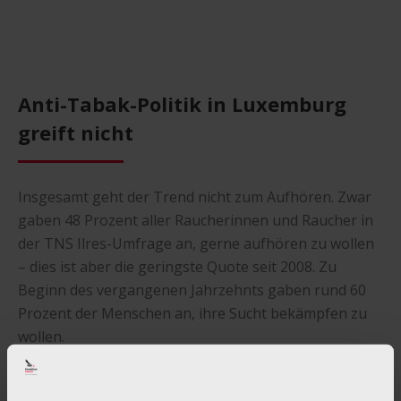
Anti-Tabak-Politik in Luxemburg
greift nicht
Insgesamt geht der Trend nicht zum Aufhören. Zwar
gaben 48 Prozent aller Raucherinnen und Raucher in
der TNS Ilres-Umfrage an, gerne aufhören zu wollen
– dies ist aber die geringste Quote seit 2008. Zu
Beginn des vergangenen Jahrzehnts gaben rund 60
Prozent der Menschen an, ihre Sucht bekämpfen zu
wollen.
Die Zahlen der diesjährigen Umfrage zum
Tabakkonsum der Luxemburgerinnen und