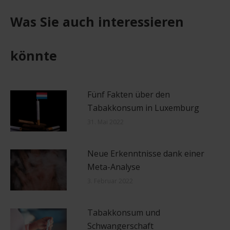
Facebook
X
Pinterest
LinkedIn
Was Sie auch interessieren
könnte
Fünf Fakten über den
Tabakkonsum in Luxemburg
31. Mai 2022
Neue Erkenntnisse dank einer
Meta-Analyse
3. Februar 2022
Tabakkonsum und
Schwangerschaft