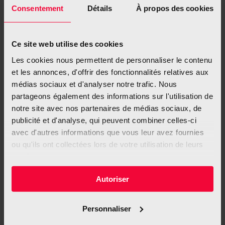
Luxemburger bedeuten aus Sicht der Fondation
Consentement
Détails
À propos des cookies
Cancer vor allem eines: die Anti-Tabak-Politik hat in
Luxemburg bisher keine Früchte getragen. Obwohl im
Ce site web utilise des cookies
August 2017 ein neues Anti-Tabak-Gesetz in Kraft
getreten ist, hat sich in der Folge keine Verbesserung
Les cookies nous permettent de personnaliser le contenu
et les annonces, d'offrir des fonctionnalités relatives aux
der Raucherquoten gezeigt.
médias sociaux et d'analyser notre trafic. Nous
partageons également des informations sur l'utilisation de
notre site avec nos partenaires de médias sociaux, de
Fondation Cancer fordert wirksame
publicité et d'analyse, qui peuvent combiner celles-ci
avec d'autres informations que vous leur avez fournies
Maßnahmen
ou qu'ils ont collectées lors de votre utilisation de leurs
services.
Es müssen also weitere Anstrengungen geleistet
Autoriser
werden. Ein Mittel wäre die konsequente
Preiserhöhung von sämtlichen Tabak-Produkten.
Personnaliser
Laut der Weltbank ist dies die wirksamste Lösung, um