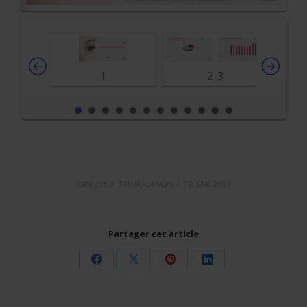
1
2-3
Kategorie:
Tabakkonsum
19. Mai 2021
Partager cet article
Share
Share
Share
Share
on
on
on
on