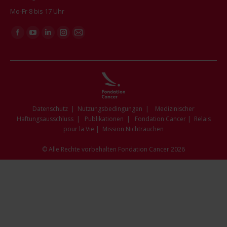
Mo-Fr 8 bis 17 Uhr
Finden Sie uns auf:
Facebook
YouTube
Linkedin
Instagram
E-
page
page
page
page
Mail
opens
opens
opens
opens
page
in
in
in
in
opens
new
new
new
new
in
window
window
window
window
new
Datenschutz
|
Nutzungsbedingungen
|
Medizinischer
window
Haftungsausschluss
|
Publikationen
|
Fondation Cancer
|
Relais
pour la Vie
|
Mission Nichtrauchen
© Alle Rechte vorbehalten Fondation Cancer 2026