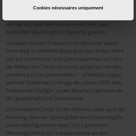
den Tabak-Konsum zu minimieren – insbesondere
Cookies nécessaires uniquement
unter jungen Menschen. Kostet eine Schachtel statt
sechs Euro eher 20 (wie es zum Beispiel in Australien
der Fall ist), sinkt die Wahrscheinlichkeit, dass
Menschen überhaupt zur Zigarette greifen.
Daneben müssen Präventionsprogramme weiter
ihren Weg in sämtliche Bildungsstufen finden. Nicht
nur auf Grundschul- und Gymnasialniveau soll über
die Risiken des Tabak-Konsums aufgeklärt werden,
sondern auch an Universitäten – schließlich zeigen
auch die Zahlen der Umfrage des Jahres 2020, dass
Studierende häufiger zu den Rauchern gehören als
der gesellschaftliche Durchschnitt.
Die Fondation Cancer ist des Weiteren aber auch der
Meinung, dass der Gesetzgeber durch neue Regeln
seinen Beitrag leisten muss. Dazu gehört ein
Werbungsverbot für Tabakprodukte an den