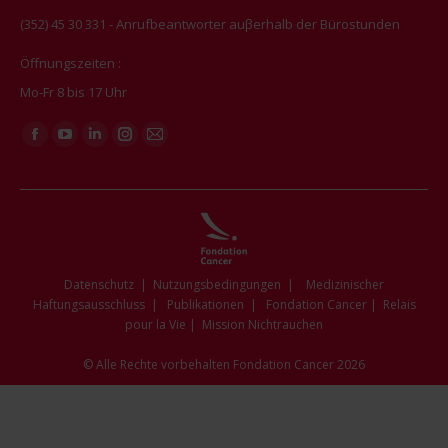
(352) 45 30 331 - Anrufbeantworter auβerhalb der Bürostunden
Öffnungszeiten :
Mo-Fr 8 bis 17 Uhr
Finden Sie uns auf:
Facebook
YouTube
Linkedin
Instagram
E-
page
page
page
page
Mail
opens
opens
opens
opens
page
in
in
in
in
opens
new
new
new
new
in
window
window
window
window
new
Datenschutz
|
Nutzungsbedingungen
|
Medizinischer
window
Haftungsausschluss
|
Publikationen
|
Fondation Cancer
|
Relais
pour la Vie
|
Mission Nichtrauchen
© Alle Rechte vorbehalten Fondation Cancer 2026