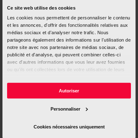
in Dienstfahrzeugen, die von mehreren Personen
Ce site web utilise des cookies
genutzt werden
Les cookies nous permettent de personnaliser le contenu
an Sportstätten (offen und geschlossen)
et les annonces, d'offrir des fonctionnalités relatives aux
Einrichtung weiterer rauchfreier Bereiche
médias sociaux et d'analyser notre trafic. Nous
(Bushaltestellen, Terrassen, Gebiet rund um
partageons également des informations sur l'utilisation de
Schulen, öffentliche Parks, Strände usw.)
notre site avec nos partenaires de médias sociaux, de
publicité et d'analyse, qui peuvent combiner celles-ci
avec d'autres informations que vous leur avez fournies
ou qu'ils ont collectées lors de votre utilisation de leurs
services.
Kategorie:
News
,
Rauchen
9. Oktober 2024
Autoriser
Partager cet article
Personnaliser
Share
Share
Share
Share
on
on
on
on
Cookies nécessaires uniquement
Facebook
X
Pinterest
LinkedIn