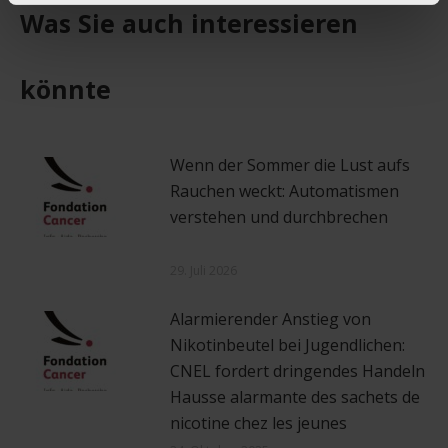
Was Sie auch interessieren
könnte
Wenn der Sommer die Lust aufs
Rauchen weckt: Automatismen
verstehen und durchbrechen
29. Juli 2026
Alarmierender Anstieg von
Nikotinbeutel bei Jugendlichen:
CNEL fordert dringendes Handeln
Hausse alarmante des sachets de
nicotine chez les jeunes