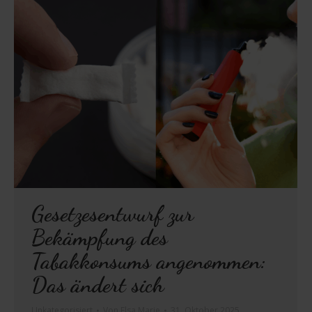
Gesetzesentwurf zur
Bekämpfung des
Tabakkonsums angenommen:
Das ändert sich
Unkategorisiert
Von
Elsa Marie
31. Oktober 2025