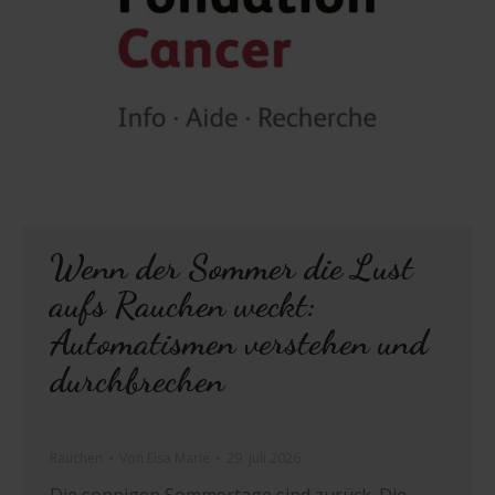
Wenn der Sommer die Lust
aufs Rauchen weckt:
Automatismen verstehen und
durchbrechen
Rauchen
Von
Elsa Marie
29. Juli 2026
Die sonnigen Sommertage sind zurück. Die