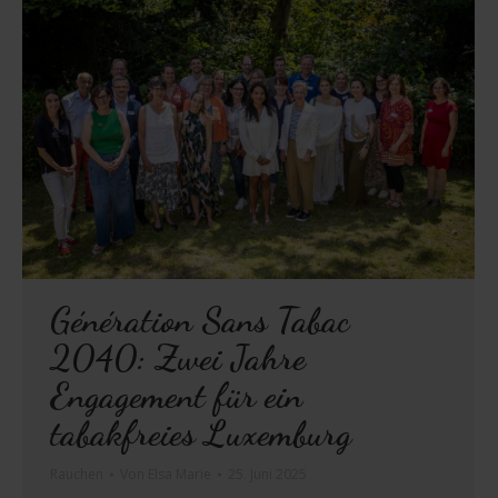
Génération Sans Tabac
2040: Zwei Jahre
Engagement für ein
tabakfreies Luxemburg
Rauchen
Von
Elsa Marie
25. Juni 2025