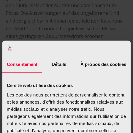
den Blutkreislauf der Mutter und damit auch zum
Fötus. Die Auswirkungen auf das ungeborene Kind
sind vergleichbar mit denen eines leichten Rauchens
der Mutter und können beispielsweise das Risiko
eines geringeren Geburtsgewichts erhöhen.
Bei Säuglingen kann Passivrauchen zu einem
erhöhten Risiko für den plötzlichen Kindstod führen.
Consentement
Détails
À propos des cookies
Bei Kindern sind die Risiken ebenfalls beträchtlich:
Eine erhöhte Häufigkeit von Nasopharyngitis und
Mittelohrentzündungen.
Ce site web utilise des cookies
Reizungen der Augen, der Nase und des Rachens.
Les cookies nous permettent de personnaliser le contenu
Ein erhöhtes Risiko für Asthmaanfälle.
et les annonces, d'offrir des fonctionnalités relatives aux
Ein erhöhtes Risiko für Atemwegsinfektionen wie
médias sociaux et d'analyser notre trafic. Nous
Lungenentzündungen oder Bronchitis.
partageons également des informations sur l'utilisation de
notre site avec nos partenaires de médias sociaux, de
Gemeinsam für eine rauchfreie Umgebung
publicité et d'analyse, qui peuvent combiner celles-ci