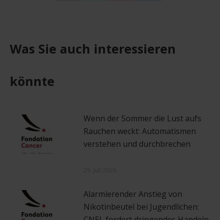
Share
Share
Share
Share
on
on
on
on
Facebook
X
Pinterest
LinkedIn
Was Sie auch interessieren
könnte
Wenn der Sommer die Lust aufs
Rauchen weckt: Automatismen
verstehen und durchbrechen
29. Juli 2026
Alarmierender Anstieg von
Nikotinbeutel bei Jugendlichen:
CNEL fordert dringendes Handeln