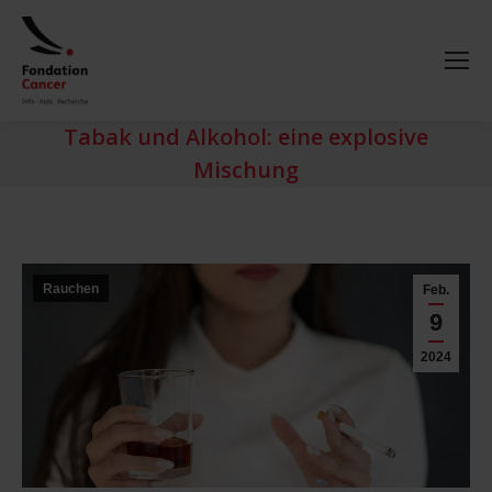
Tabak und Alkohol: eine explosive
Mischung
Rauchen
Feb.
9
2024