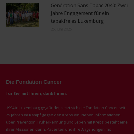
Génération Sans Tabac 2040: Zwei
Jahre Engagement für ein
tabakfreies Luxemburg
25. Juni 2025
Die Fondation Cancer
für Sie, mit Ihnen, dank Ihnen.
1994 in Luxemburg gegründet, setzt sich die Fondation Cancer seit
25 Jahren im Kampf gegen den Krebs ein. Neben Informationen
über Prävention, Früherkennung und Leben mit Krebs besteht eine
ihrer Missionen darin, Patienten und ihre Angehörigen mit