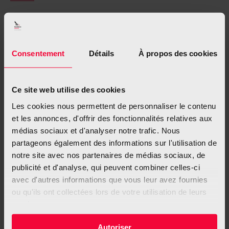
Kategorie:
Rauchen
9. Februar 2024
Consentement
Détails
À propos des cookies
Partager cet article
Ce site web utilise des cookies
Les cookies nous permettent de personnaliser le contenu
Share
Share
Share
Share
et les annonces, d'offrir des fonctionnalités relatives aux
on
on
on
on
médias sociaux et d'analyser notre trafic. Nous
partageons également des informations sur l'utilisation de
Facebook
X
Pinterest
LinkedIn
notre site avec nos partenaires de médias sociaux, de
Was Sie auch interessieren
publicité et d'analyse, qui peuvent combiner celles-ci
avec d'autres informations que vous leur avez fournies
ou qu'ils ont collectées lors de votre utilisation de leurs
könnte
services.
Autoriser