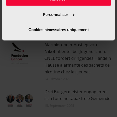
Wenn der Sommer die Lust aufs
Rauchen weckt: Automatismen
Personnaliser
verstehen und durchbrechen
Cookies nécessaires uniquement
29. Juli 2026
Alarmierender Anstieg von
Nikotinbeutel bei Jugendlichen:
CNEL fordert dringendes Handeln
Hausse alarmante des sachets de
nicotine chez les jeunes
24. Oktober 2025
Drei Bürgermeister engagieren
sich für eine tabakfreie Gemeinde
15. September 2025